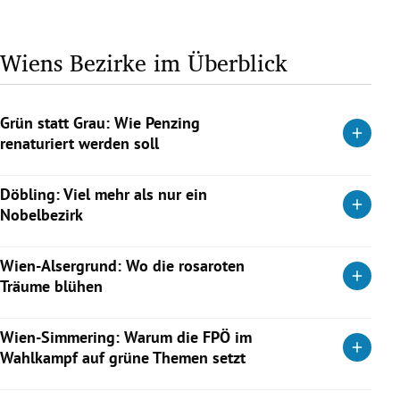
Wiens Bezirke im Überblick
Ergebnisse Nationalratswahl im Herbst 2024
Grün statt Grau: Wie Penzing
renaturiert werden soll
Bezirkschefin Michaela Schüchner (SPÖ) erklärt, wie es mit
Döbling: Viel mehr als nur ein
der Renaturierung im Bezirk weitergeht und was sie in
Nobelbezirk
Zukunft noch vor hat.
Heurige, Gemeindebauten und Naherholung: Der 19. Bezirk
Weiterlesen
Wien-Alsergrund: Wo die rosaroten
ist weit vielschichtiger, als es von außen oft scheint.
Träume blühen
Weiterlesen
Besuch in Sprengel 9025 im 9. Bezirk, wo die Neos die
Wien-Simmering: Warum die FPÖ im
Nummer 1 sind: Bildung, Integration und Sicherheit umsorgt
Wahlkampf auf grüne Themen setzt
hier die pinke Kernklientel.
Im 11. Bezirk steht ein Duell zwischen SPÖ und FPÖ an. Der