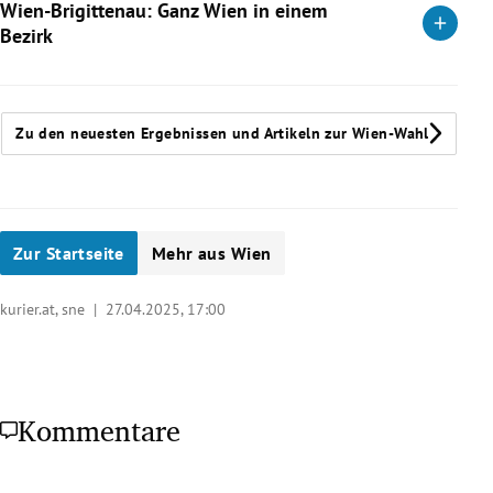
Weiterlesen
Wien-Brigittenau: Ganz Wien in einem
blaue Spitzenkandidat will den Bezirksvorsteherposten
Bezirk
zurückerobern.
Wenige Wiener Bezirke sind so vielfältig wie die Brigittenau.
Weiterlesen
Das bringt Probleme, aber auch Chancen mit sich. Zu
Letzteren gehört das Großprojekt Nordwestbahnhof.
Zu den neuesten Ergebnissen und Artikeln zur Wien-Wahl
Weiterlesen
Zur Startseite
Mehr aus Wien
kurier.at, sne |
27.04.2025, 17:00
Kommentare