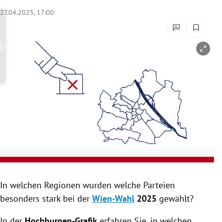
rreich Untermenü
27.04.2025, 17:00
rt Untermenü
Copyright-Hinweis öffnen/schließen
schaft Untermenü
s Untermenü
zeit Untermenü
undheit Untermenü
tur Untermenü
nung Untermenü
In welchen Regionen wurden welche Parteien
besonders stark bei der
Wien-Wahl
2025
gewählt?
lität Untermenü
In der
Hochburgen-Grafik
erfahren Sie, in welchen