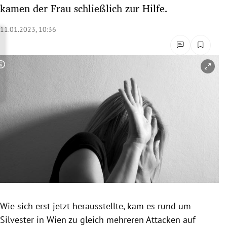
kamen der Frau schließlich zur Hilfe.
rreich Untermenü
11.01.2023, 10:36
rt Untermenü
schaft Untermenü
Copyright-Hinweis öffnen/schließen
s Untermenü
zeit Untermenü
undheit Untermenü
tur Untermenü
nung Untermenü
lität Untermenü
Wie sich erst jetzt herausstellte, kam es rund um
Silvester in Wien zu gleich mehreren Attacken auf