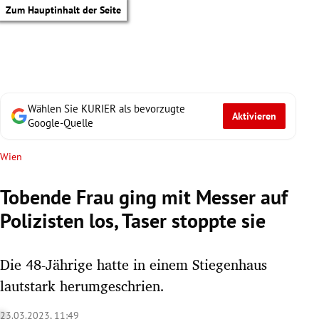
Zum Hauptinhalt der Seite
Wählen Sie KURIER als bevorzugte
Aktivieren
Google-Quelle
Wien
Tobende Frau ging mit Messer auf
Polizisten los, Taser stoppte sie
Die 48-Jährige hatte in einem Stiegenhaus
lautstark herumgeschrien.
tik Untermenü
23.03.2023, 11:49