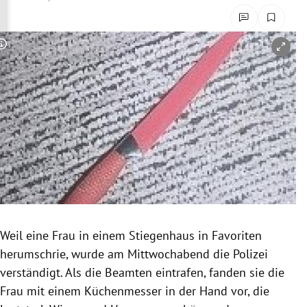
rreich Untermenü
rt Untermenü
Copyright-Hinweis öffnen/schließen
schaft Untermenü
s Untermenü
zeit Untermenü
undheit Untermenü
tur Untermenü
Weil eine Frau in einem Stiegenhaus in Favoriten
nung Untermenü
herumschrie, wurde am Mittwochabend die Polizei
verständigt. Als die Beamten eintrafen, fanden sie die
lität Untermenü
Frau mit einem Küchenmesser in der Hand vor, die