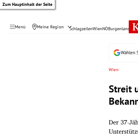
Zum Hauptinhalt der Seite
Menü
Meine Region
Schlagzeilen
Wien
NÖ
Burgenland
Öste
Wählen S
Wien
Streit
Bekann
Der 37-Jäh
tik Untermenü
Unterstüt
rreich Untermenü