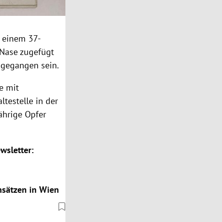
r einem 37-
 Nase zugefügt
ngegangen sein.
e mit
testelle in der
ährige Opfer
wsletter:
insätzen in Wien