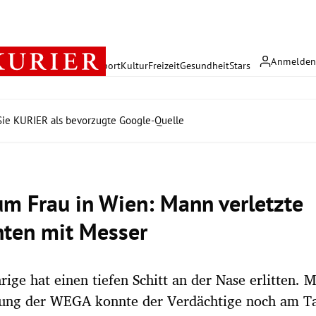
Anmelde
rreich
Politik
Wirtschaft
Sport
Kultur
Freizeit
Gesundheit
Stars
ie KURIER als bevorzugte Google-Quelle
 um Frau in Wien: Mann verletzte
ten mit Messer
rige hat einen tiefen Schitt an der Nase erlitten. M
zung der WEGA konnte der Verdächtige noch am Ta