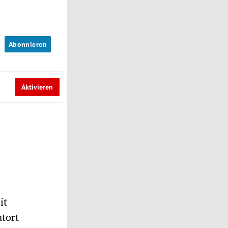
n
Abonnieren
Aktivieren
it
tort