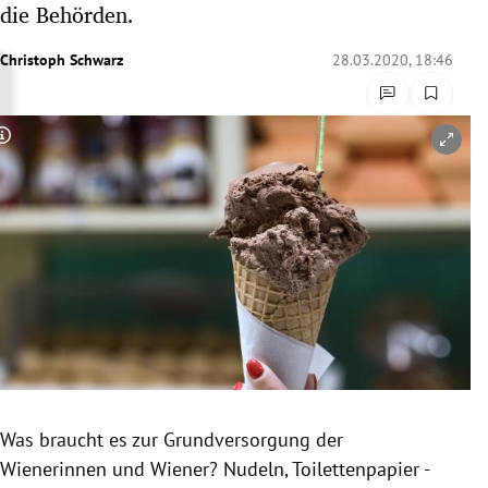
die Behörden.
rreich Untermenü
Christoph Schwarz
28.03.2020, 18:46
rt Untermenü
schaft Untermenü
Copyright-Hinweis öffnen/schließen
s Untermenü
zeit Untermenü
undheit Untermenü
tur Untermenü
nung Untermenü
Was braucht es zur Grundversorgung der
lität Untermenü
Wienerinnen und Wiener? Nudeln, Toilettenpapier -