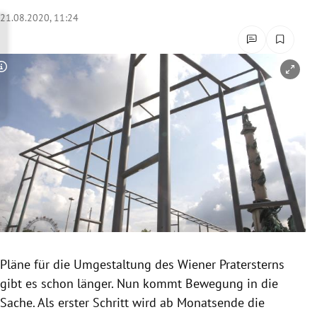
rreich Untermenü
21.08.2020, 11:24
rt Untermenü
Copyright-Hinweis öffnen/schließen
schaft Untermenü
s Untermenü
zeit Untermenü
undheit Untermenü
tur Untermenü
nung Untermenü
Pläne für die Umgestaltung des Wiener Pratersterns
gibt es schon länger. Nun kommt Bewegung in die
lität Untermenü
Sache. Als erster Schritt wird ab Monatsende die