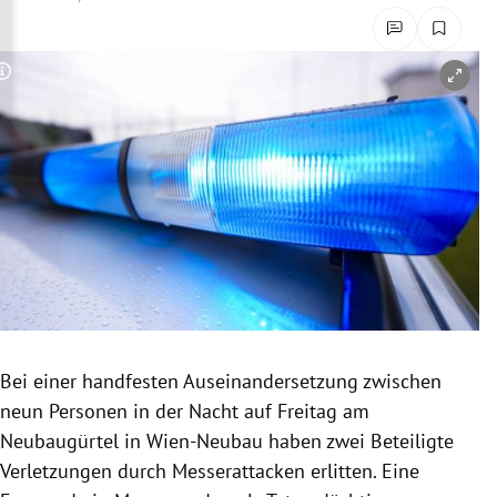
rreich Untermenü
rt Untermenü
Copyright-Hinweis öffnen/schließen
schaft Untermenü
s Untermenü
zeit Untermenü
undheit Untermenü
tur Untermenü
Bei einer handfesten Auseinandersetzung zwischen
nung Untermenü
neun Personen in der Nacht auf Freitag am
Neubaugürtel in Wien-Neubau haben zwei Beteiligte
lität Untermenü
Verletzungen durch Messerattacken erlitten. Eine