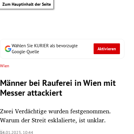
Zum Hauptinhalt der Seite
Wählen Sie KURIER als bevorzugte
Aktivieren
Google-Quelle
Wien
Männer bei Rauferei in Wien mit
Messer attackiert
Zwei Verdächtige wurden festgenommen.
Warum der Streit esklalierte, ist unklar.
tik Untermenü
14.01.2023, 10:44