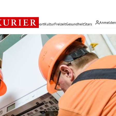
Anmelde
rreich
Politik
Wirtschaft
Sport
Kultur
Freizeit
Gesundheit
Stars