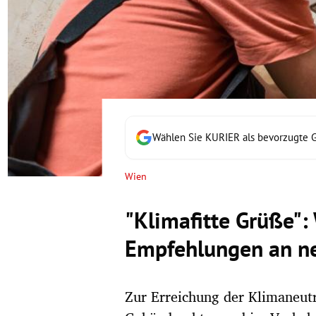
rt Untermenü
schaft Untermenü
s Untermenü
zeit Untermenü
Wählen Sie KURIER als bevorzugte 
undheit Untermenü
Wien
tur Untermenü
"Klimafitte Grüße":
nung Untermenü
Empfehlungen an ne
lität Untermenü
Zur Erreichung der Klimaneut