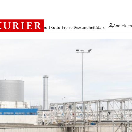
Anmelde
rreich
Politik
Wirtschaft
Sport
Kultur
Freizeit
Gesundheit
Stars