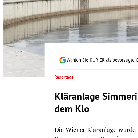
rt Untermenü
schaft Untermenü
s Untermenü
zeit Untermenü
Wählen Sie KURIER als bevorzugte 
undheit Untermenü
Reportage
tur Untermenü
Kläranlage Simmeri
nung Untermenü
dem Klo
lität Untermenü
Die Wiener Kläranlage wurde 