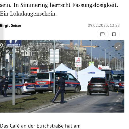
sein. In Simmering herrscht Fassungslosigkeit.
rreich Untermenü
Ein Lokalaugenschein.
rt Untermenü
Birgit Seiser
09.02.2023, 12:58
schaft Untermenü
s Untermenü
Copyright-Hinweis öffnen/schließen
zeit Untermenü
undheit Untermenü
tur Untermenü
nung Untermenü
lität Untermenü
Das Café an der Etrichstraße hat am