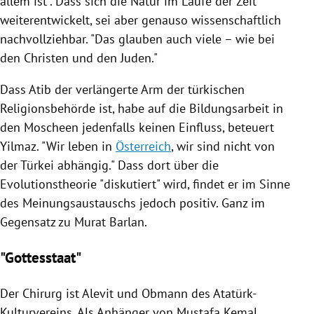
allem ist". Dass sich die Natur im Laufe der Zeit
weiterentwickelt, sei aber genauso wissenschaftlich
nachvollziehbar. "Das glauben auch viele – wie bei
den Christen und den Juden."
Dass Atib der verlängerte Arm der türkischen
Religionsbehörde ist, habe auf die Bildungsarbeit in
den Moscheen jedenfalls keinen Einfluss, beteuert
Yilmaz. "Wir leben in
Österreich
, wir sind nicht von
der
Türkei
abhängig." Dass dort über die
Evolutionstheorie
"diskutiert" wird, findet er im Sinne
des Meinungsaustauschs jedoch positiv. Ganz im
Gegensatz zu Murat Barlan.
"Gottesstaat"
Der Chirurg ist Alevit und Obmann des Atatürk-
Kulturvereins. Als Anhänger von
Mustafa Kemal