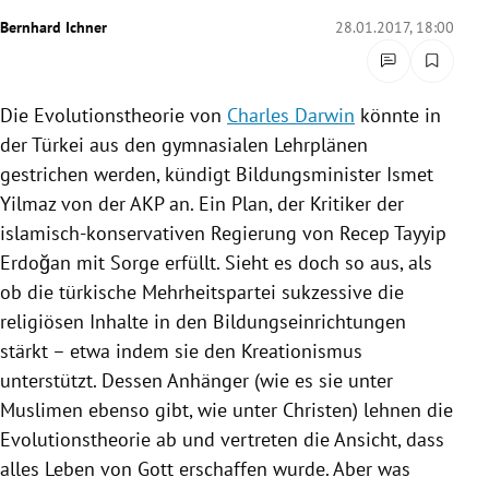
rreich Untermenü
Bernhard Ichner
28.01.2017, 18:00
rt Untermenü
Die
Evolutionstheorie
von
Charles Darwin
könnte in
schaft Untermenü
der
Türkei
aus den gymnasialen
Lehrplänen
gestrichen werden, kündigt Bildungsminister
Ismet
s Untermenü
Yilmaz
von der AKP an. Ein Plan, der Kritiker der
islamisch-konservativen
Regierung
von
Recep Tayyip
zeit Untermenü
Erdoğan
mit Sorge erfüllt. Sieht es doch so aus, als
undheit Untermenü
ob die türkische Mehrheitspartei sukzessive die
religiösen Inhalte in den Bildungseinrichtungen
tur Untermenü
stärkt – etwa indem sie den Kreationismus
unterstützt. Dessen Anhänger (wie es sie unter
nung Untermenü
Muslimen ebenso gibt, wie unter Christen) lehnen die
Evolutionstheorie
ab und vertreten die Ansicht, dass
lität Untermenü
alles Leben von Gott erschaffen wurde. Aber was