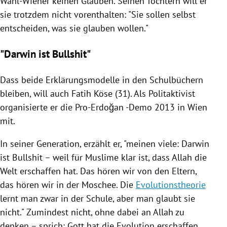
Wahl-Wiener keinen Glauben. Seinen Töchtern will er
sie trotzdem nicht vorenthalten: "Sie sollen selbst
entscheiden, was sie glauben wollen."
"Darwin ist Bullshit"
Dass beide Erklärungsmodelle in den Schulbüchern
bleiben, will auch
Fatih Köse
(31). Als Politaktivist
organisierte er die Pro-Erdoğan -Demo 2013 in
Wien
mit.
In seiner Generation, erzählt er, "meinen viele:
Darwin
ist Bullshit – weil für
Muslime
klar ist, dass Allah die
Welt erschaffen hat. Das hören wir von den Eltern,
das hören wir in der Moschee. Die
Evolutionstheorie
lernt man zwar in der Schule, aber man glaubt sie
nicht." Zumindest nicht, ohne dabei an Allah zu
denken – sprich: Gott hat die Evolution erschaffen.