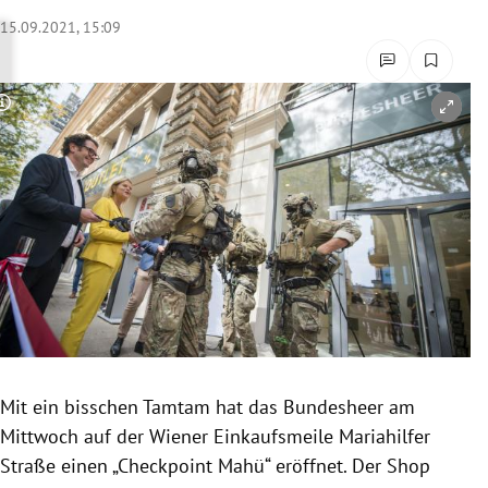
rreich Untermenü
15.09.2021, 15:09
rt Untermenü
Copyright-Hinweis öffnen/schließen
schaft Untermenü
s Untermenü
zeit Untermenü
undheit Untermenü
tur Untermenü
nung Untermenü
Mit ein bisschen Tamtam hat das Bundesheer am
Mittwoch auf der Wiener Einkaufsmeile Mariahilfer
lität Untermenü
Straße einen „Checkpoint Mahü“ eröffnet. Der Shop