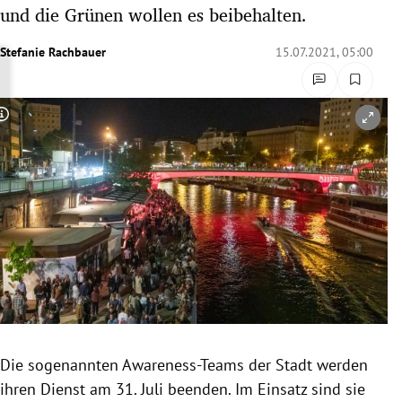
und die Grünen wollen es beibehalten.
rreich Untermenü
Stefanie Rachbauer
15.07.2021, 05:00
rt Untermenü
schaft Untermenü
Copyright-Hinweis öffnen/schließen
s Untermenü
zeit Untermenü
undheit Untermenü
tur Untermenü
nung Untermenü
lität Untermenü
Die sogenannten Awareness-Teams der Stadt werden
ihren Dienst am 31. Juli beenden. Im Einsatz sind sie