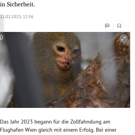
in Sicherheit.
rreich Untermenü
11.02.2023, 12:36
rt Untermenü
schaft Untermenü
Copyright-Hinweis öffnen/schließen
s Untermenü
zeit Untermenü
undheit Untermenü
tur Untermenü
nung Untermenü
Das Jahr 2023 begann für die Zollfahndung am
lität Untermenü
Flughafen Wien gleich mit einem Erfolg. Bei einer