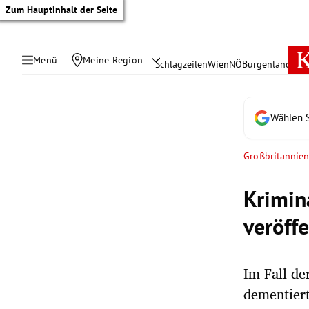
Zum Hauptinhalt der Seite
Menü
Meine Region
Schlagzeilen
Wien
NÖ
Burgenland
Öste
Wählen S
Großbritannie
Krimin
veröffe
Im Fall de
tik Untermenü
dementiert
rreich Untermenü