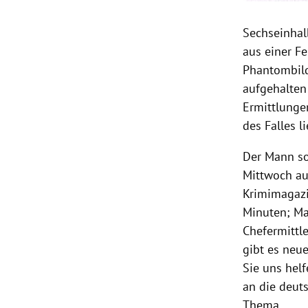
Sechseinhal
aus einer
Fe
Phantombild
aufgehalten
Ermittlunge
des Falles li
Der Mann so
Mittwoch au
Krimimagazi
Minuten; Ma
Chefermittle
gibt es neu
Sie uns helf
an die deut
Thema.