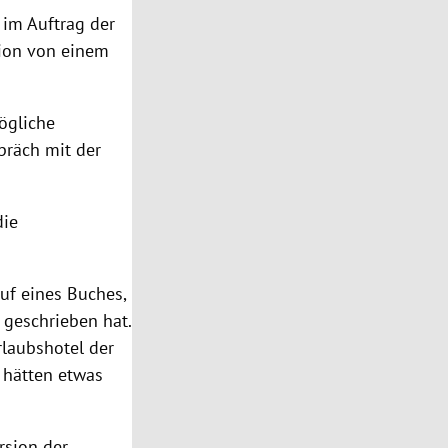
 im Auftrag der
tion von einem
ögliche
präch mit der
die
uf eines Buches,
 geschrieben hat.
rlaubshotel der
n hätten etwas
rsion der