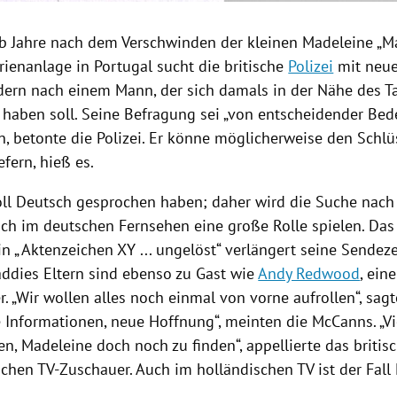
b Jahre nach dem Verschwinden der kleinen Madeleine „
rienanlage
in
Portugal
sucht die britische
Polizei
mit neu
ern nach einem Mann, der sich damals in der Nähe des Ta
 haben soll. Seine Befragung sei „von entscheidender Bed
n, betonte die
Polizei
. Er könne möglicherweise den Schlü
efern, hieß es.
ll Deutsch gesprochen haben; daher wird die Suche nac
ch im deutschen Fernsehen eine große Rolle spielen. Das
n „
Aktenzeichen XY
... ungelöst“ verlängert seine Sendez
ddies Eltern sind ebenso zu Gast wie
Andy Redwood
, ein
r. „Wir wollen alles noch einmal von vorne aufrollen“, sag
e Informationen, neue Hoffnung“, meinten die McCanns. „Vi
en, Madeleine doch noch zu finden“, appellierte das briti
schen TV-Zuschauer. Auch im holländischen TV ist der Fall