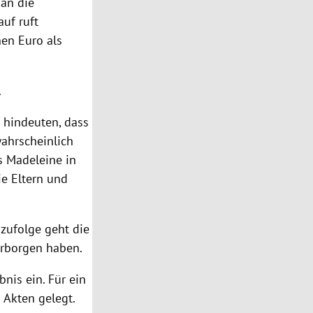
 an die
auf ruft
nen Euro als
.
 hindeuten, dass
ahrscheinlich
s Madeleine in
e Eltern und
 zufolge geht die
erborgen haben.
nis ein. Für ein
 Akten gelegt.