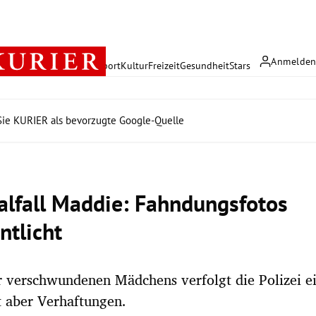
Anmelde
rreich
Politik
Wirtschaft
Sport
Kultur
Freizeit
Gesundheit
Stars
ie KURIER als bevorzugte Google-Quelle
n
alfall Maddie: Fahndungsfotos
ntlicht
r verschwundenen Mädchens verfolgt die Polizei e
 aber Verhaftungen.