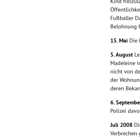
Kind freizu
Öffentlichke
Fußballer
D
Belohnung f
15. Mai
Die
5. August
Le
Madeleine i
nicht von d
der Wohnung
deren Bekan
6. Septembe
Polizei
davon
Juli 2008
Di
Verbrechen
g