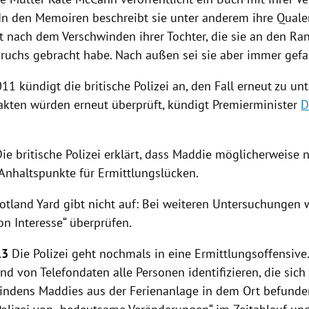
 In den Memoiren beschreibt sie unter anderem ihre Qual
it nach dem Verschwinden ihrer Tochter, die sie an den Ra
chs gebracht habe. Nach außen sei sie aber immer gefas
011 kündigt die britische
Polizei
an, den Fall erneut zu un
akten würden erneut überprüft, kündigt Premierminister
D
ie britische
Polizei
erklärt, dass Maddie möglicherweise
 Anhaltspunkte für Ermittlungslücken.
otland Yard
gibt nicht auf: Bei weiteren Untersuchungen w
on Interesse“ überprüfen.
13
Die
Polizei
geht nochmals in eine Ermittlungsoffensive
d von Telefondaten alle Personen identifizieren, die sic
indens Maddies aus der
Ferienanlage
in dem Ort befunde