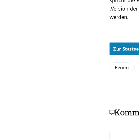
spricht die
P
„Version de
werden.
Zur Startse
Ferien
Komm