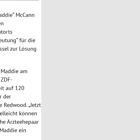
Maddie“ McCann
en
torts
eutung“ für die
ssel zur Lösung
h Maddie am
 ZDF-
eit auf 120
er der
te
Redwood
. „Jetzt
elleicht können
sche Ärzteehepaar
 Maddie ein