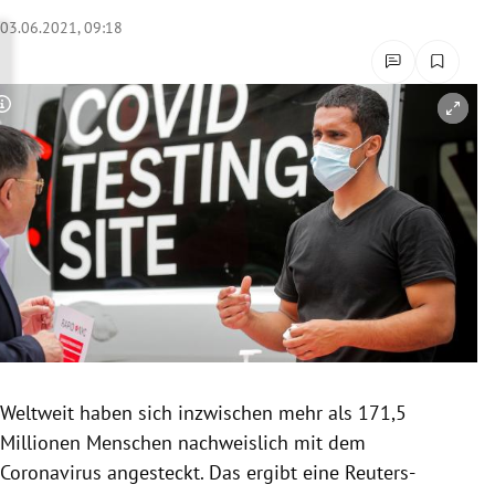
rreich Untermenü
03.06.2021, 09:18
rt Untermenü
Copyright-Hinweis öffnen/schließen
schaft Untermenü
s Untermenü
zeit Untermenü
undheit Untermenü
tur Untermenü
nung Untermenü
Weltweit haben sich inzwischen mehr als 171,5
Millionen Menschen nachweislich mit dem
lität Untermenü
Coronavirus angesteckt. Das ergibt eine Reuters-