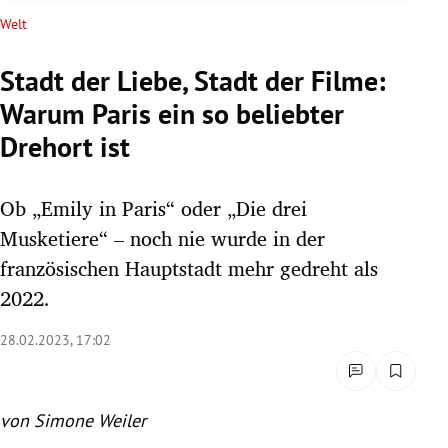
rreich Untermenü
Welt
rt Untermenü
Stadt der Liebe, Stadt der Filme:
Warum Paris ein so beliebter
schaft Untermenü
Drehort ist
s Untermenü
Ob „Emily in Paris“ oder „Die drei
zeit Untermenü
Musketiere“ – noch nie wurde in der
undheit Untermenü
französischen Hauptstadt mehr gedreht als
2022.
tur Untermenü
28.02.2023, 17:02
nung Untermenü
lität Untermenü
von Simone Weiler