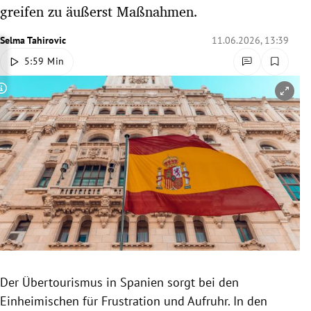
greifen zu äußerst Maßnahmen.
rreich Untermenü
Selma Tahirovic
11.06.2026, 13:39
rt Untermenü
5:59 Min
schaft Untermenü
Copyright-Hinweis öffnen/schließen
s Untermenü
zeit Untermenü
undheit Untermenü
tur Untermenü
nung Untermenü
lität Untermenü
Der Übertourismus in Spanien sorgt bei den
Einheimischen für Frustration und Aufruhr. In den