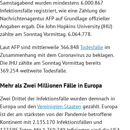
Samstagabend wurden mindestens 6.000.867
Infektionsfälle
registriert, wie eine Zählung der
Nachrichtenagentur AFP
auf Grundlage offizieller
Angaben ergab. Die John Hopkins University (JHU)
zählte am Sonntag Vormittag. 6.064.778.
Laut AFP sind mittlerweile 366.848
Todesfälle
im
Zusammenhang mit dem
Coronavirus
zu beklagen.
Die JHU zählte am Sonntag Vormittag bereits
369.254 weltweite
Todesfälle
.
Mehr als Zwei Millionen Fälle in Europa
Zwei Drittel der
Infektionsfälle
wurden demnach in
Europa
und den
Vereinigten Staaten
gezählt.
Europa
ist der am stärksten von der Pandemie betroffene
Kontinent mit 2.135.170
Infektionsfällen
und
177.595 Toten. Mit 1.760.740 Infizierten sind die
USA