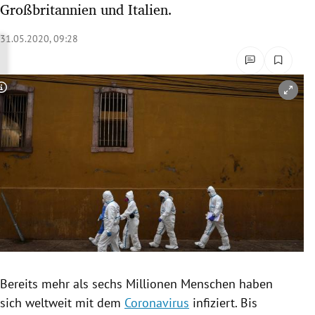
Großbritannien und Italien.
rreich Untermenü
31.05.2020, 09:28
rt Untermenü
schaft Untermenü
Copyright-Hinweis öffnen/schließen
s Untermenü
zeit Untermenü
undheit Untermenü
tur Untermenü
nung Untermenü
Bereits mehr als sechs Millionen Menschen haben
lität Untermenü
sich weltweit mit dem
Coronavirus
infiziert. Bis