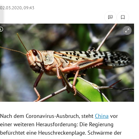
rreich Untermenü
02.03.2020, 09:43
rt Untermenü
Copyright-Hinweis öffnen/schließen
schaft Untermenü
s Untermenü
zeit Untermenü
undheit Untermenü
tur Untermenü
nung Untermenü
Nach dem Coronavirus-Ausbruch, steht
China
vor
einer weiteren Herausforderung: Die
Regierung
lität Untermenü
befürchtet eine
Heuschreckenplage
.
Schwärme
der