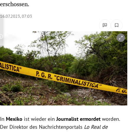
erschossen.
rreich Untermenü
16.07.2023, 07:03
rt Untermenü
schaft Untermenü
Copyright-Hinweis öffnen/schließen
s Untermenü
zeit Untermenü
undheit Untermenü
tur Untermenü
nung Untermenü
In
Mexiko
ist wieder ein
Journalist ermordet
worden.
lität Untermenü
Der Direktor des Nachrichtenportals
Lo Real de