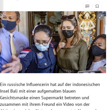
rreich Untermenü
rt Untermenü
Copyright-Hinweis öffnen/schließen
schaft Untermenü
s Untermenü
zeit Untermenü
undheit Untermenü
tur Untermenü
Ein russische Influencerin hat auf der indonesischen
nung Untermenü
Insel Bali mit einer aufgemalten blauen
Gesichtsmaske einen Supermarkt betreten und
lität Untermenü
zusammen mit ihrem Freund ein Video von der