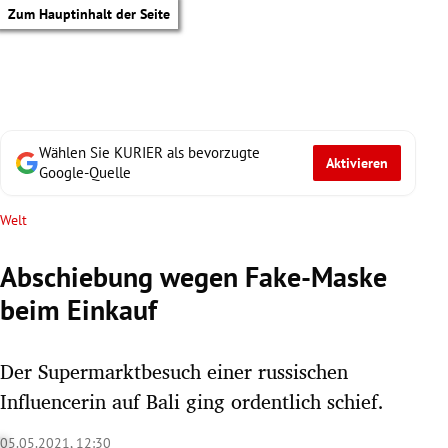
Zum Hauptinhalt der Seite
Wählen Sie KURIER als bevorzugte
Aktivieren
Google-Quelle
Welt
Abschiebung wegen Fake-Maske
beim Einkauf
Der Supermarktbesuch einer russischen
Influencerin auf Bali ging ordentlich schief.
tik Untermenü
05.05.2021, 12:30