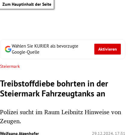
Zum Hauptinhalt der Seite
Wählen Sie KURIER als bevorzugte
Aktivieren
Google-Quelle
Steiermark
Treibstoffdiebe bohrten in der
Steiermark Fahrzeugtanks an
Polizei sucht im Raum Leibnitz Hinweise von
Zeugen.
tik Untermenü
Wolfgang Atzenhofer
29.12.2024, 17:31