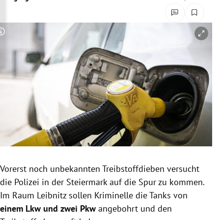
rreich Untermenü
rt Untermenü
Copyright-Hinweis öffnen/schließen
schaft Untermenü
s Untermenü
zeit Untermenü
undheit Untermenü
tur Untermenü
Vorerst noch unbekannten Treibstoffdieben versucht
nung Untermenü
die Polizei in der Steiermark auf die Spur zu kommen.
Im Raum Leibnitz sollen Kriminelle die Tanks von
lität Untermenü
einem Lkw und zwei Pkw
angebohrt und den