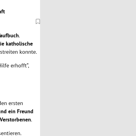
aft
aufbuch
.
ie katholische
streiten konnte.
lfe erhofft“,
den ersten
und ein Freund
 Verstorbenen
.
entieren.