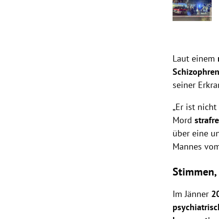
Laut einem
Schizophren
seiner Erkr
„Er ist nich
Mord
strafr
über eine u
Mannes vom 
Stimmen, 
Im Jänner
2
psychiatris