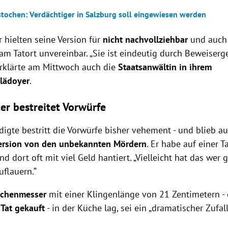
stochen: Verdächtiger in Salzburg soll eingewiesen werden
r hielten seine Version für
nicht nachvollziehbar
und auch 
am Tatort unvereinbar. „Sie ist eindeutig durch Beweiserg
 erklärte am Mittwoch auch die
Staatsanwältin in ihrem
lädoyer
.
er bestreitet Vorwürfe
igte bestritt die Vorwürfe bisher vehement - und blieb au
rsion von den unbekannten Mördern
. Er habe auf einer T
nd dort oft mit viel Geld hantiert. „Vielleicht hat das wer
uflauern.“
chenmesser
mit einer Klingenlänge von 21 Zentimetern - 
 Tat gekauft
- in der Küche lag, sei ein „dramatischer Zufal