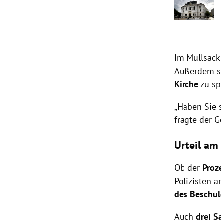
Im Müllsack
Außerdem s
Kirche
zu sp
„Haben Sie s
fragte der G
Urteil am
Ob der
Proz
Polizisten 
des Beschul
Auch
drei S