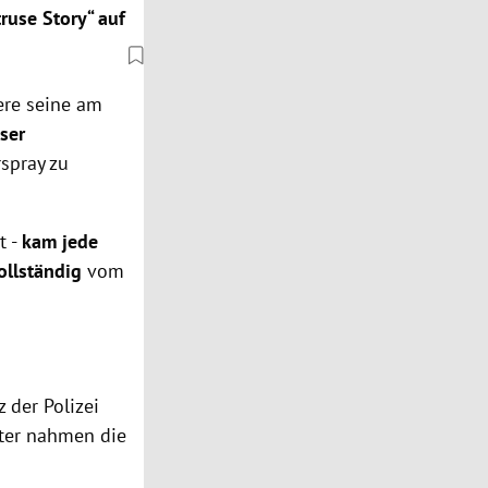
ruse Story“ auf
ere seine am
ser
rspray zu
t -
kam jede
ollständig
vom
 der Polizei
äter nahmen die