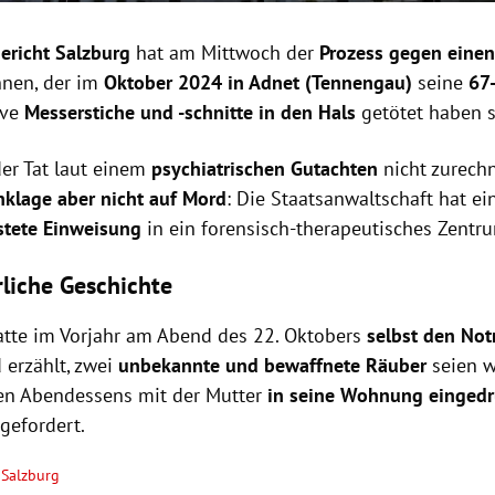
ericht Salzburg
hat am Mittwoch der
Prozess gegen einen
nen, der im
Oktober 2024 in Adnet (Tennengau)
seine
67
ive
Messerstiche und -schnitte in den Hals
getötet haben s
der Tat laut einem
psychiatrischen Gutachten
nicht zurech
nklage aber nicht auf Mord
: Die Staatsanwaltschaft hat e
stete Einweisung
in ein forensisch-therapeutisches Zentr
liche Geschichte
tte im Vorjahr am Abend des 22. Oktobers
selbst den Notr
 erzählt, zwei
unbekannte und bewaffnete Räuber
seien 
n Abendessens mit der Mutter
in seine Wohnung einged
gefordert.
Salzburg