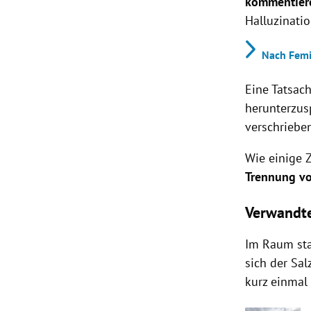
kommentier
Halluzinati
Nach Femi
Eine Tatsac
herunterzus
verschriebe
Wie einige Z
Trennung vo
Verwandt
Im Raum st
sich der Sal
kurz einmal