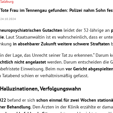
Salzburg
Tote Frau im Tennengau gefunden: Polizei nahm Sohn fes
24.10.2024
neuropsychiatrischen Gutachten
leidet der 32-Jährige an
ie
. Laut Staatsanwältin ist es wahrscheinlich, dass er unt
ankung
in absehbarer Zukunft weitere schwere Straftaten
b
t in der Lage, das Unrecht seiner Tat zu erkennen.“ Darum 
echtlich nicht angelastet
werden. Darum entscheiden die 
nbefristete Einweisung. Beim nun
vor Gericht abgespielte
Tatabend schien er verhältnismäßig gefasst.
Halluzinationen, Verfolgungswahn
022
befand er sich
schon einmal für zwei Wochen stationä
cher Behandlung
. Den Ärzten in der Klinik erzählte er dama