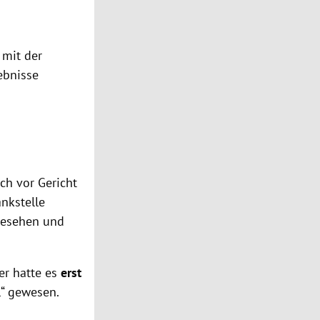
mit der
ebnisse
ch vor Gericht
ankstelle
 gesehen und
er hatte es
erst
l“ gewesen.