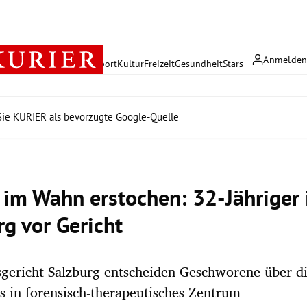
Anmelde
rreich
Politik
Wirtschaft
Sport
Kultur
Freizeit
Gesundheit
Stars
ie KURIER als bevorzugte Google-Quelle
 im Wahn erstochen: 32-Jähriger 
rg vor Gericht
gericht Salzburg entscheiden Geschworene über d
 in forensisch-therapeutisches Zentrum