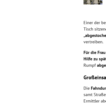
Einer der b
Tisch sitze
„abgestoch
vertreiben.
Für die Fra
Hilfe zu spä
Rumpf
abge
Großeinsa
Die
Fahndun
samt Straße
Ermittler ab