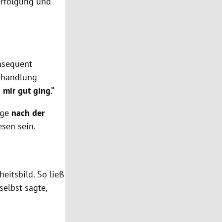
erfolgung und
onsequent
Behandlung
 mir gut ging.“
rige
nach der
sen sein.
eitsbild. So ließ
selbst sagte,