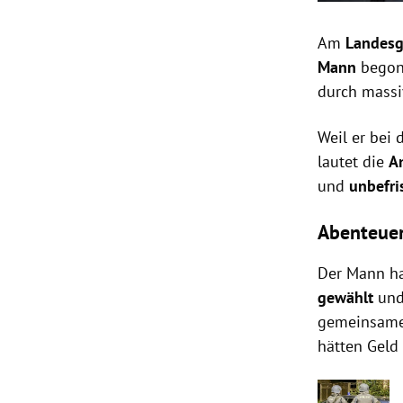
Am
Landesg
Mann
begon
durch mass
Weil er bei 
lautet die
A
und
unbefri
Abenteuer
Der Mann ha
gewählt
und
gemeinsame
hätten Geld 