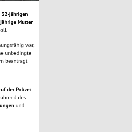
 32-jährigen
-jährige Mutter
oll.
nungsfähig war,
ine unbedingte
um beantragt.
uf der Polizei
während des
rungen
und