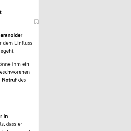
t
paranoider
er dem Einfluss
egeht.
könne ihm ein
Geschworenen
n Notruf
des
r in
ls, dass er