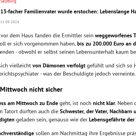
Salzburg
13-facher Familienvater wurde erstochen: Lebenslange H
21.08.2024
 vor dem Haus fanden die Ermittler sein
weggeworfenes T
oll er sich vorgenommen haben,
bis zu 200.000 Euro an d
enden - obwohl er selbst seinen Lebensunterhalt kaum be
ich vielleicht
von Dämonen verfolgt
gefühlt und sich so Hi
erichtspsychiater - was der Beschuldigte jedoch verneinte.
 Mittwoch nicht sicher
ess am Mittwoch zu Ende
geht, ist noch
nicht klar
. Neben 
am Tatort dürften auch die
Schwester, der Vater, Nachbarn 
digten
geladen sein, genauso wie der
Lebensgefährte der
achverständige
sollen am Nachmittag ihre Ergebnisse präs