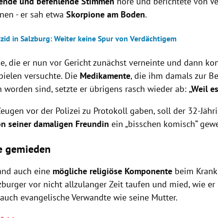
ende und befehlende Stimmen
höre und berichtete von V
onen - er sah etwa
Skorpione am Boden
.
zid in Salzburg: Weiter keine Spur von Verdächtigem
he, die er nun vor Gericht zunächst verneinte und dann k
pielen versuchte. Die
Medikamente
, die ihm damals zur 
n worden sind, setzte er übrigens rasch wieder ab:
„Weil es
eugen vor der Polizei zu Protokoll gaben, soll der 32-Jäh
n seiner damaligen Freundin
ein „bisschen komisch“ gewe
e gemieden
and auch eine
mögliche religiöse Komponente
beim Krankh
zburger vor nicht allzulanger Zeit taufen und mied, wie er 
 auch evangelische Verwandte wie seine Mutter.