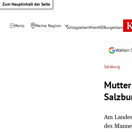
Zum Hauptinhalt der Seite
Menü
Meine Region
Schlagzeilen
Wien
NÖ
Burgenland
Öste
Wählen S
Salzburg
Mutter
Salzbu
Am Landes
tik Untermenü
des Mannes
rreich Untermenü