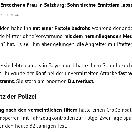
Erstochene Frau in Salzburg: Sohn tischte Ermittlern „abst
25.10.2024
eiden habe ihn
mit einer Pistole bedroht
, während der and
nde Mutter ohne Vorwarnung
mit dem herumliegenden Mes
en“
hat. Es sei ihm aber gelungen, die Angreifer mit Pfeffe
u
- sie lebte damals in Bayern und hatte ihren Sohn besuch
t
. Ihr wurde der
Kopf
bei der unvermittelten Attacke
fast v
trennt
. Sie starb am enormen
Blutverlust
.
tz der Polizei
g nach den vermeintlichen Tätern
hatte einen Großeinsatz
nsperren mit Fahrzeugkontrollen zur Folge. Zwei Tage sp
er den heute 32-Jährigen fest.