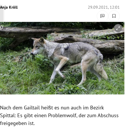
rreich Untermenü
Anja Kröll
29.09.2021, 12:01
rt Untermenü
Copyright-Hinweis öffnen/schließen
schaft Untermenü
s Untermenü
zeit Untermenü
undheit Untermenü
tur Untermenü
nung Untermenü
Nach dem Gailtail heißt es nun auch im Bezirk
Spittal: Es gibt einen Problemwolf, der zum Abschuss
lität Untermenü
freigegeben ist.