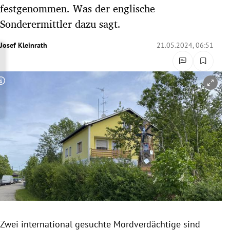
festgenommen. Was der englische
rreich Untermenü
Sonderermittler dazu sagt.
rt Untermenü
Josef Kleinrath
21.05.2024, 06:51
schaft Untermenü
s Untermenü
Copyright-Hinweis öffnen/schließen
zeit Untermenü
undheit Untermenü
tur Untermenü
nung Untermenü
lität Untermenü
Zwei international gesuchte Mordverdächtige sind