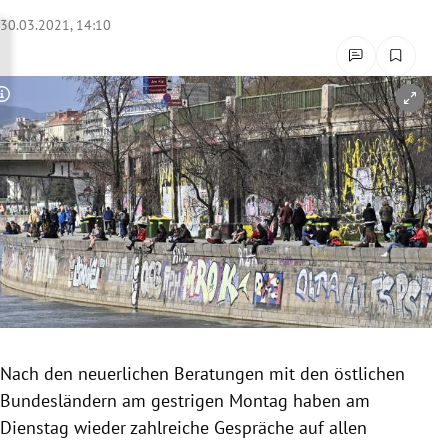
rreich Untermenü
30.03.2021, 14:10
rt Untermenü
Copyright-Hinweis öffnen/schließen
schaft Untermenü
s Untermenü
zeit Untermenü
undheit Untermenü
tur Untermenü
nung Untermenü
Nach den neuerlichen Beratungen mit den östlichen
Bundesländern am gestrigen Montag haben am
lität Untermenü
Dienstag wieder zahlreiche Gespräche auf allen