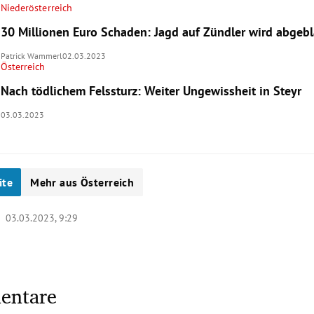
Niederösterreich
30 Millionen Euro Schaden: Jagd auf Zündler wird abgeb
Patrick Wammerl
02.03.2023
Österreich
Nach tödlichem Felssturz: Weiter Ungewissheit in Steyr
03.03.2023
ite
Mehr aus Österreich
 |
03.03.2023, 9:29
entare