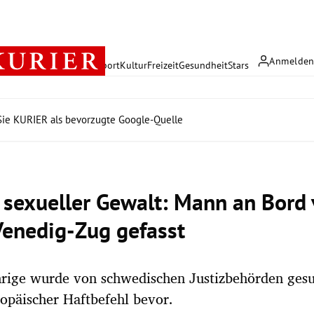
Anmelde
rreich
Politik
Wirtschaft
Sport
Kultur
Freizeit
Gesundheit
Stars
ie KURIER als bevorzugte Google-Quelle
sexueller Gewalt: Mann an Bord
enedig-Zug gefasst
hrige wurde von schwedischen Justizbehörden gesu
ropäischer Haftbefehl bevor.