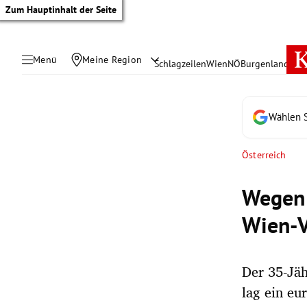
Zum Hauptinhalt der Seite
Menü
Meine Region
Schlagzeilen
Wien
NÖ
Burgenland
Öste
Wählen S
Österreich
Wegen 
Wien-V
Der 35-Jä
tik Untermenü
lag ein eu
rreich Untermenü