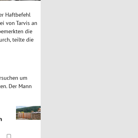
er Haftbefehl
ei von Tarvis an
bemerkten die
ch, teilte die
 Ersuchen um
ten. Der Mann
h