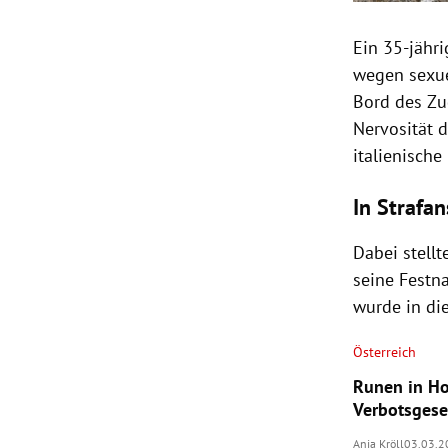
Ein 35-jähr
wegen sexue
Bord des Zu
Nervosität d
italienische 
In Strafan
Dabei stell
seine Festn
wurde in die
Österreich
Runen in Ho
Verbotsgese
Anja Kröll
03.03.2