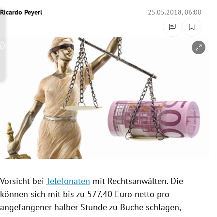
rreich Untermenü
Ricardo Peyerl
25.05.2018, 06:00
rt Untermenü
Copyright-Hinweis öffnen/schließen
schaft Untermenü
s Untermenü
zeit Untermenü
undheit Untermenü
tur Untermenü
nung Untermenü
Vorsicht bei
Telefonaten
mit Rechtsanwälten. Die
können sich mit bis zu 577,40 Euro netto pro
lität Untermenü
angefangener halber Stunde zu Buche schlagen,