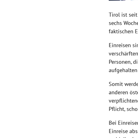
Tirol ist se
sechs Woche
faktischen 
Einreisen s
verschärfte
Personen, d
aufgehalten
Somit werde
anderen öste
verpflichte
Pflicht, sc
Bei Einreis
Einreise abs