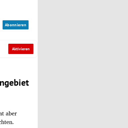
n
Abonnieren
Aktivieren
engebiet
at aber
chten.