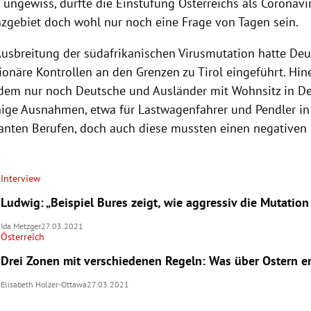
st ungewiss, dürfte die Einstufung Österreichs als Coronavi
zgebiet doch wohl nur noch eine Frage von Tagen sein.
usbreitung der südafrikanischen Virusmutation hatte Deu
ionäre Kontrollen an den Grenzen zu Tirol eingeführt. Hi
dem nur noch Deutsche und Ausländer mit Wohnsitz in De
ige Ausnahmen, etwa für Lastwagenfahrer und Pendler in
anten Berufen, doch auch diese mussten einen negativen
Interview
Ludwig: „Beispiel Bures zeigt, wie aggressiv die Mutation 
Ida Metzger
27.03.2021
Österreich
Drei Zonen mit verschiedenen Regeln: Was über Ostern er
Elisabeth Holzer-Ottawa
27.03.2021