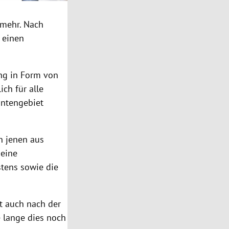
 mehr. Nach
 einen
ung in Form von
ch für alle
antengebiet
n jenen aus
 eine
stens sowie die
t auch nach der
e lange dies noch