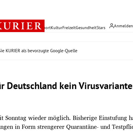
Anmelde
rreich
Politik
Wirtschaft
Sport
Kultur
Freizeit
Gesundheit
Stars
ie KURIER als bevorzugte Google-Quelle
für Deutschland kein Virusvariant
it Sonntag wieder möglich. Bisherige Einstufung h
gen in Form strengerer Quarantäne- und Testpfli