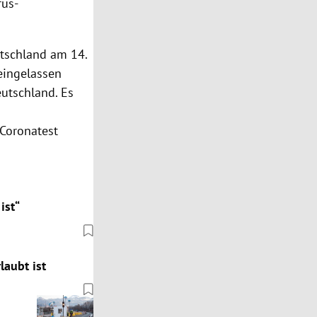
rus-
tschland am 14.
neingelassen
utschland. Es
 Coronatest
ist“
laubt ist