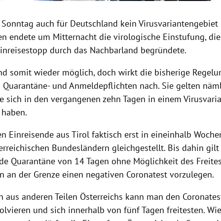
it Sonntag auch für Deutschland kein Virusvariantengebiet
n endete um Mitternacht die virologische Einstufung, die
Einreisestopp durch das Nachbarland begründete.
ind somit wieder möglich, doch wirkt die bisherige Regel
n Quarantäne- und Anmeldepflichten nach. Sie gelten nämli
ie sich in den vergangenen zehn Tagen in einem Virusvari
 haben.
n Einreisende aus Tirol faktisch erst in eineinhalb Woche
rreichischen Bundesländern gleichgestellt. Bis dahin gilt
nde Quarantäne von 14 Tagen ohne Möglichkeit des Freite
hon an der Grenze einen negativen Coronatest vorzulegen.
en aus anderen Teilen Österreichs kann man den Coronates
olvieren und sich innerhalb von fünf Tagen freitesten. Wi