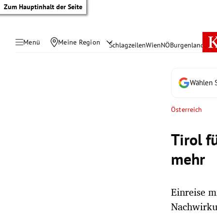
Zum Hauptinhalt der Seite
Menü
Meine Region
Schlagzeilen
Wien
NÖ
Burgenland
Öste
Wählen S
Österreich
Tirol 
mehr
Einreise m
tik Untermenü
Nachwirkun
rreich Untermenü