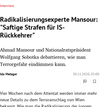
rreich Untermenü
Interview
rt Untermenü
Radikalisierungsexperte Mansour:
"Saftige Strafen für IS-
schaft Untermenü
Rückkehrer"
s Untermenü
Ahmad Mansour und Nationalratspräsident
zeit Untermenü
Wolfgang Sobotka debattieren, wie man
undheit Untermenü
Terrorgefahr eindämmen kann.
tur Untermenü
Ida Metzger
30.11.2020, 05:00
nung Untermenü
Vier Wochen nach dem Attentat werden immer mehr
lität Untermenü
neue Details zu dem Terroranschlag von Wien
bekannt. Wie man die Radikalisierung der jungen