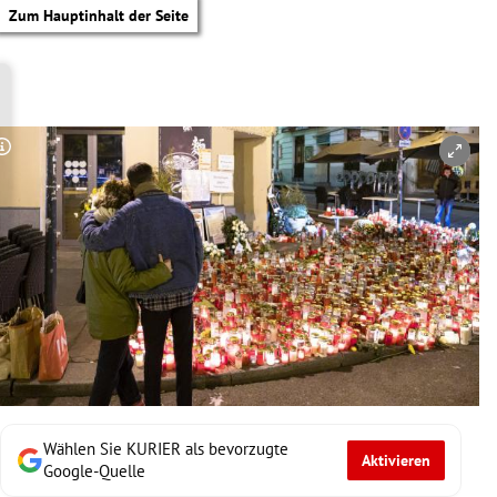
Zum Hauptinhalt der Seite
Copyright-Hinweis öffnen/schließen
Wählen Sie KURIER als bevorzugte
Aktivieren
tik Untermenü
Google-Quelle