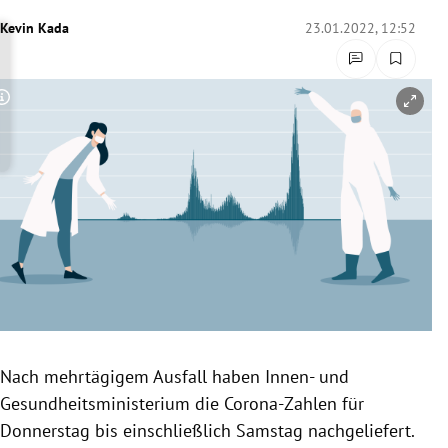
rreich Untermenü
Kevin Kada
23.01.2022, 12:52
rt Untermenü
Copyright-Hinweis öffnen/schließen
schaft Untermenü
s Untermenü
zeit Untermenü
undheit Untermenü
tur Untermenü
nung Untermenü
Nach mehrtägigem Ausfall haben Innen- und
Gesundheitsministerium die Corona-Zahlen für
lität Untermenü
Donnerstag bis einschließlich Samstag nachgeliefert.