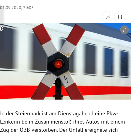
rreich Untermenü
01.09.2020, 20:03
rt Untermenü
Copyright-Hinweis öffnen/schließen
schaft Untermenü
s Untermenü
zeit Untermenü
undheit Untermenü
tur Untermenü
nung Untermenü
In der Steiermark ist am Dienstagabend eine Pkw-
Lenkerin beim Zusammenstoß ihres Autos mit einem
lität Untermenü
Zug der ÖBB verstorben. Der Unfall ereignete sich