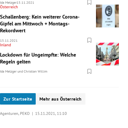
Ida Metzger
15.11.2021
Österreich
Schallenberg: Kein weiterer Corona-
Gipfel am Mittwoch + Montags-
Rekordwert
15.11.2021
Inland
Lockdown für Ungeimpfte: Welche
Regeln gelten
Ida Metzger
und
Christian Willim
Zur Startseite
Mehr aus Österreich
Agenturen, PEKO |
15.11.2021, 11:10