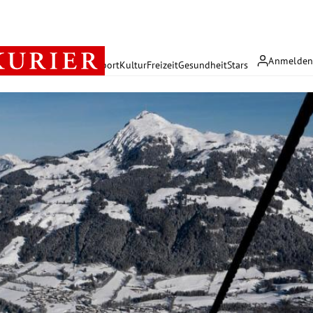
Anmelde
rreich
Politik
Wirtschaft
Sport
Kultur
Freizeit
Gesundheit
Stars