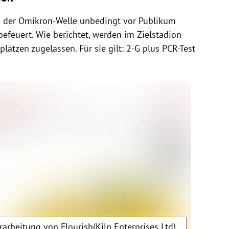
n der Omikron-Welle unbedingt vor Publikum
befeuert. Wie berichtet, werden im Zielstadion
lätzen zugelassen. Für sie gilt: 2-G plus PCR-Test
erarbeitung von
Flourish(Kiln Enterprises Ltd)