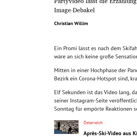
Partyvideo lässt die Erzählun
Image-Debakel
Christian Willim
Ein Promi lässt es nach dem Skifa
wäre an sich keine große Sensatio
Mitten in einer Hochphase der Pand
Bezirk ein Corona-Hotspot sind, kr
Elf Sekunden ist das Video lang, d
seiner Instagram-Seite veröffentli
Sonntag für empörte Reaktionen s
Österreich
Après-Ski-Video aus Ki