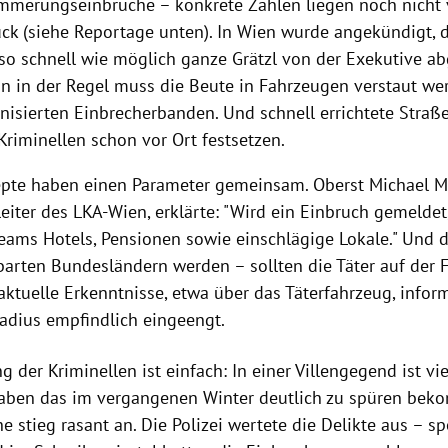
mmerungseinbrüche
– konkrete Zahlen liegen noch nicht 
ück (siehe Reportage unten). In
Wien
wurde angekündigt, 
so schnell wie möglich ganze Grätzl von der Exekutive ab
n in der Regel muss die Beute in
Fahrzeugen
verstaut we
anisierten Einbrecherbanden. Und schnell errichtete Straß
Kriminellen schon vor Ort festsetzen.
pte haben einen Parameter gemeinsam. Oberst Michael M
eiter des LKA-Wien, erklärte: "Wird ein Einbruch gemeldet,
ams Hotels, Pensionen sowie einschlägige Lokale." Und d
arten Bundesländern werden – sollten die Täter auf der F
aktuelle Erkenntnisse, etwa über das Täterfahrzeug, infor
Radius empfindlich eingeengt.
 der Kriminellen ist einfach: In einer Villengegend ist vie
aben das im vergangenen Winter deutlich zu spüren bek
e stieg rasant an. Die Polizei wertete die Delikte aus – sp