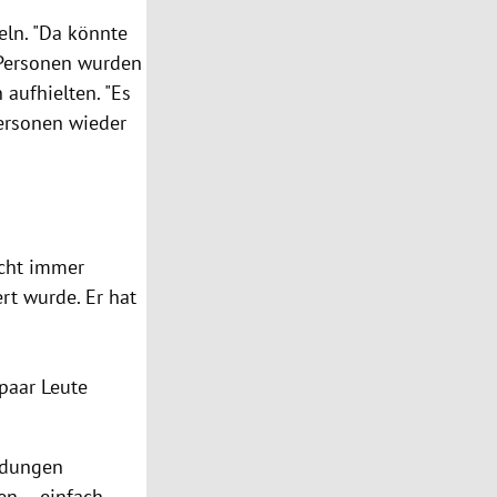
eln. "Da könnte
 Personen wurden
aufhielten. "Es
Personen wieder
icht immer
ert wurde. Er hat
t
 paar Leute
eldungen
en – einfach,