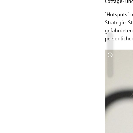
Cottage- un
"
Hotspots
" 
Strategie. S
gefährdete
persönliche
Copyright-