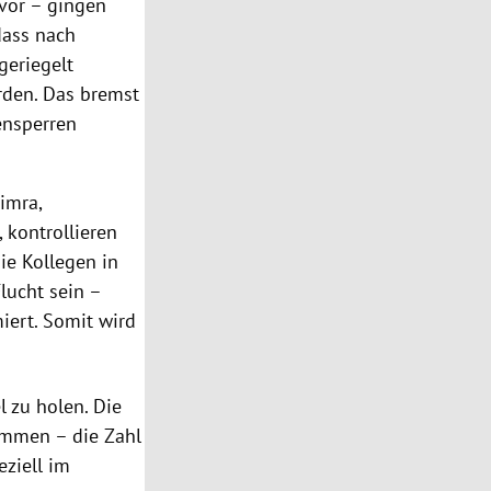
vor – gingen
dass nach
geriegelt
rden. Das bremst
ensperren
imra,
 kontrollieren
ie Kollegen in
lucht sein –
miert. Somit wird
l zu holen. Die
ommen – die Zahl
eziell im