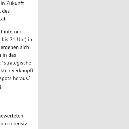
 in Zukunft
l des
tät
.
d interner
 bis 21 Uhr) in
 ergeben sich
n in das
: "Strategische
akten verknüpft
spots
heraus."
g.
gewerteten
aum intensiv