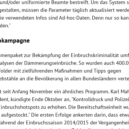
e und/oder uniformierte Beamte bestreift. Um das System 
 gestalten, müssen die Parameter täglich aktualisiert wer
"Die verwendeten Infos sind Ad-hoc-Daten. Denn nur so kan
den."
fokampagne
menpaket zur Bekämpfung der
Einbruchskriminalität
umf
nalysen der
Dämmerungseinbrüche
. So wurden auch 400.
folder mit zielführenden Maßnahmen und Tipps gegen
ebstähle an die Bevölkerung in allen Bundesländern vertei
t seit Anfang November ein ähnliches Programm.
Karl Ma
dent, kündigte Ende Oktober an, "Kontrolldruck und Polize
inbruchshotspots zu erhöhen. Die Bereitschaftseinheit wu
ufgestockt." Die ersten Erfolge ankerten darin, dass etw
ährend der Einbruchssaison 2014/2015 der Vergangenhei