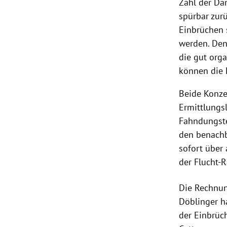
Zahl der
Dä
spürbar zur
Einbrüchen 
werden. Den
die gut org
können die 
Beide Konze
Ermittlungsl
Fahndungste
den benachb
sofort über 
der Flucht-
Die Rechnung
Döblinger h
der Einbrüch