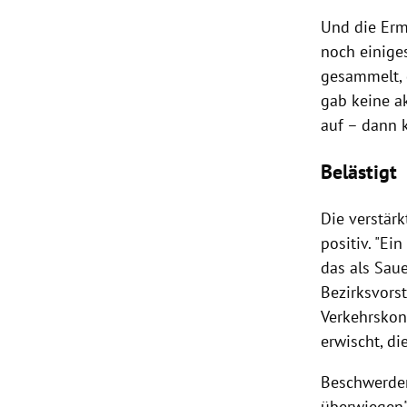
Und die Erm
noch einig
gesammelt, 
gab keine ak
auf – dann 
Belästigt
Die verstär
positiv. "Ei
das als Saue
Bezirksvors
Verkehrskont
erwischt, di
Beschwerden
überwiegen"