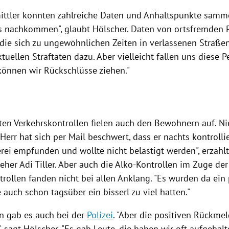
ittler konnten zahlreiche Daten und Anhaltspunkte samm
es nachkommen", glaubt
Hölscher
. Daten von ortsfremden
die sich zu ungewöhnlichen Zeiten in verlassenen Straßen 
tuellen Straftaten dazu. Aber vielleicht fallen uns diese 
können wir Rückschlüsse ziehen."
kten Verkehrskontrollen fielen auch den Bewohnern auf. N
n Herr hat sich per Mail beschwert, dass er nachts kontrolli
rei empfunden und wollte nicht belästigt werden", erzähl
teher
Adi Tiller
. Aber auch die Alko-Kontrollen im Zuge der
rollen fanden nicht bei allen Anklang. "Es wurden da ein
e auch schon tagsüber ein bisserl zu viel hatten."
 gab es auch bei der
Polizei
. "Aber die positiven Rückm
, sagt
Hölscher
. "Es gab Leute, die haben wir oft aufgehalt