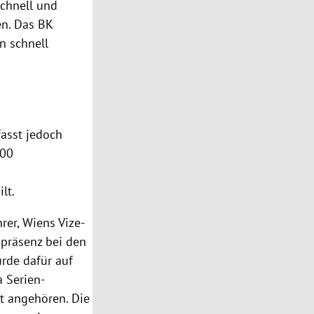
schnell und
den. Das
BK
n schnell
asst jedoch
000
lt.
hrer
,
Wiens
Vize-
ipräsenz bei den
rde dafür auf
a Serien-
t angehören. Die