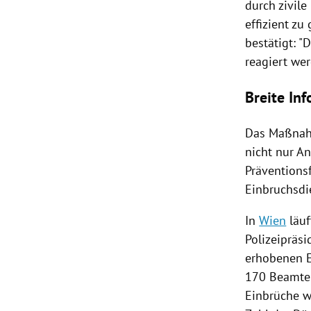
durch zivil
effizient zu
bestätigt: 
reagiert wer
Breite In
Das Maßnah
nicht nur A
Präventions
Einbruchsdi
In
Wien
läuf
Polizeipräsi
erhobenen E
170 Beamte a
Einbrüche w