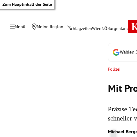
Zum Hauptinhalt der Seite
Menü
Meine Region
Schlagzeilen
Wien
NÖ
Burgenland
Öste
Wählen S
Polizei
Mit Pr
Präzise Te
schneller 
tik Untermenü
Michael Berg
rreich Untermenü