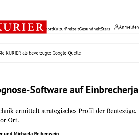
Anmelde
rreich
Politik
Wirtschaft
Sport
Kultur
Freizeit
Gesundheit
Stars
ie KURIER als bevorzugte Google-Quelle
ognose-Software auf Einbrecherj
chnik ermittelt strategisches Profil der Beutezüge. 
vor Ort.
er
und
Michaela Reibenwein