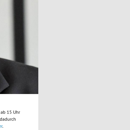
n ab 15 Uhr
 dadurch
er
.