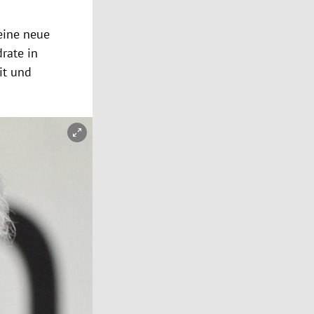
 eine neue
drate in
it und