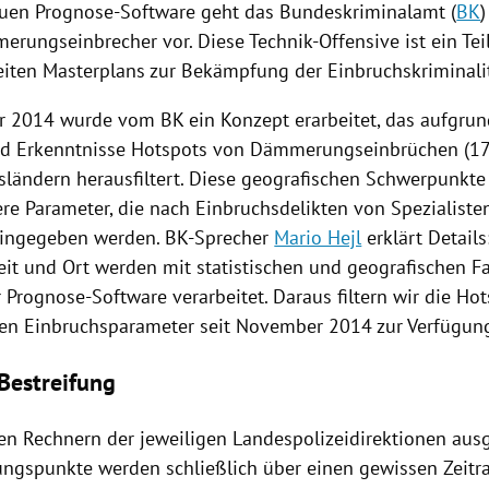
euen Prognose-Software geht das
Bundeskriminalamt
(
BK
)
erungseinbrecher
vor. Diese Technik-Offensive ist ein Tei
eiten Masterplans zur Bekämpfung der
Einbruchskriminali
r 2014 wurde vom
BK
ein Konzept erarbeitet, das aufgrun
d Erkenntnisse
Hotspots
von
Dämmerungseinbrüchen
(17
sländern herausfiltert. Diese geografischen Schwerpunkte
re Parameter, die nach Einbruchsdelikten von Spezialiste
ingegeben werden. BK-Sprecher
Mario Hejl
erklärt Details
eit und Ort werden mit statistischen und geografischen F
 Prognose-Software verarbeitet. Daraus filtern wir die
Hot
hen Einbruchsparameter seit November 2014 zur Verfügun
 Bestreifung
en Rechnern der jeweiligen Landespolizeidirektionen aus
ungspunkte werden schließlich über einen gewissen Zeitr