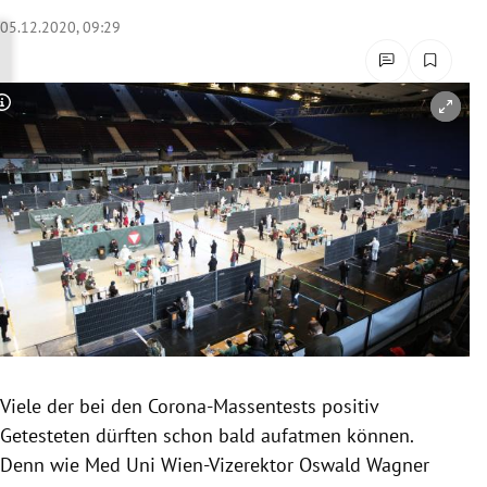
rreich Untermenü
05.12.2020, 09:29
rt Untermenü
Copyright-Hinweis öffnen/schließen
schaft Untermenü
s Untermenü
zeit Untermenü
undheit Untermenü
tur Untermenü
nung Untermenü
Viele der bei den Corona-Massentests positiv
Getesteten dürften schon bald aufatmen können.
lität Untermenü
Denn wie Med Uni Wien-Vizerektor Oswald Wagner