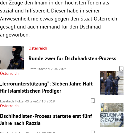
der Zeuge den Imam in den höchsten Tönen als
sozial und hilfsbereit. Dieser habe in seiner
Anwesenheit nie etwas gegen den Staat Österreich
gesagt und auch niemand für den Dschihad
angeworben.
Österreich
Runde zwei für Dschihadisten-Prozess
Petra Stacher
12.04.2021
Österreich
„Terrorunterstützung“: Sieben Jahre Haft
für islamistischen Prediger
Elisabeth Holzer-Ottawa
17.10.2019
Österreich
Dschihadisten-Prozess startete erst fünf
Jahre nach Razzia