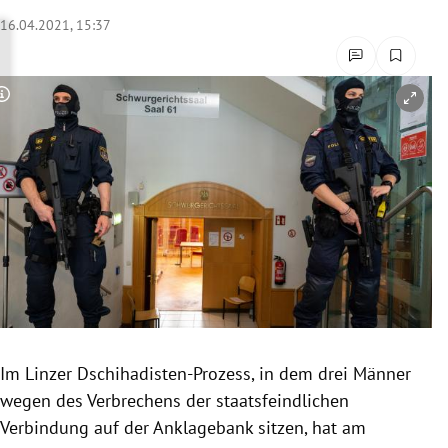
rreich Untermenü
16.04.2021, 15:37
rt Untermenü
Copyright-Hinweis öffnen/schließen
schaft Untermenü
s Untermenü
zeit Untermenü
undheit Untermenü
tur Untermenü
nung Untermenü
Im Linzer Dschihadisten-Prozess, in dem drei Männer
wegen des Verbrechens der staatsfeindlichen
lität Untermenü
Verbindung auf der Anklagebank sitzen, hat am