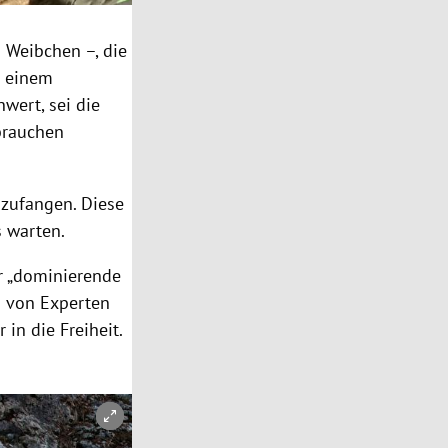
i Weibchen –, die
e einem
wert, sei die
brauchen
nzufangen. Diese
s warten.
r „dominierende
a von Experten
in die Freiheit.