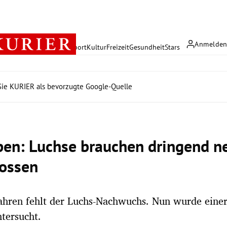
Anmelde
rreich
Politik
Wirtschaft
Sport
Kultur
Freizeit
Gesundheit
Stars
ie KURIER als bevorzugte Google-Quelle
pen: Luchse brauchen dringend n
ossen
Jahren fehlt der Luchs-Nachwuchs. Nun wurde eine
ntersucht.