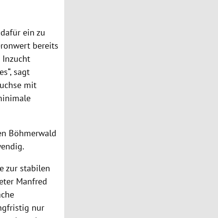
dafür ein zu
eronwert bereits
 Inzucht
s“, sagt
Luchse mit
 minimale
den Böhmerwald
wendig.
e zur stabilen
reter Manfred
äche
gfristig nur