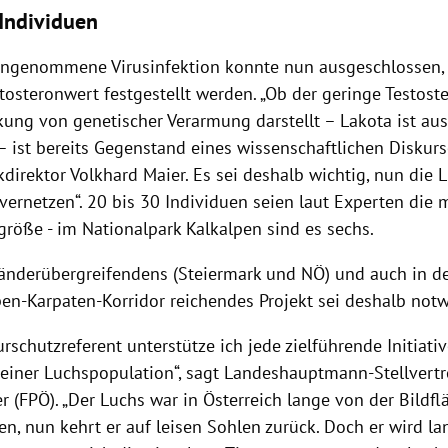
 Individuen
angenommene Virusinfektion konnte nun ausgeschlossen, 
tosteronwert festgestellt werden. „Ob der geringe Testost
kung von genetischer Verarmung darstellt – Lakota ist aus
 ist bereits Gegenstand eines wissenschaftlichen Diskurse
direktor Volkhard Maier. Es sei deshalb wichtig, nun die 
vernetzen“. 20 bis 30 Individuen seien laut Experten die
größe - im Nationalpark Kalkalpen sind es sechs.
änderübergreifendens (Steiermark und NÖ) und auch in 
en-Karpaten-Korridor reichendes Projekt sei deshalb not
urschutzreferent unterstütze ich jede zielführende Initiativ
 einer Luchspopulation“, sagt Landeshauptmann-Stellvert
r (FPÖ).
„Der Luchs war in Österreich lange von der Bildfl
, nun kehrt er auf leisen Sohlen zurück. Doch er wird lan