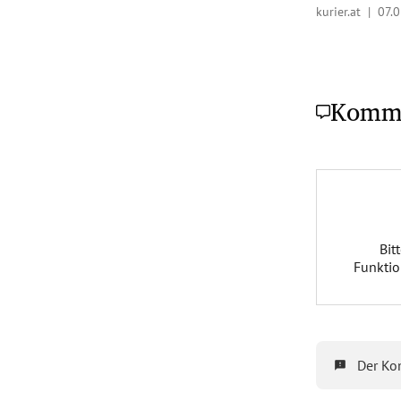
kurier.at |
07.0
Komm