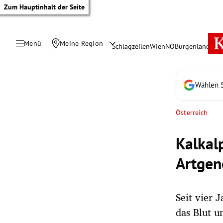
Zum Hauptinhalt der Seite
Menü
Meine Region
Schlagzeilen
Wien
NÖ
Burgenland
Öste
Wählen S
Österreich
Kalkal
Artgen
Seit vier 
tik Untermenü
das Blut u
rreich Untermenü