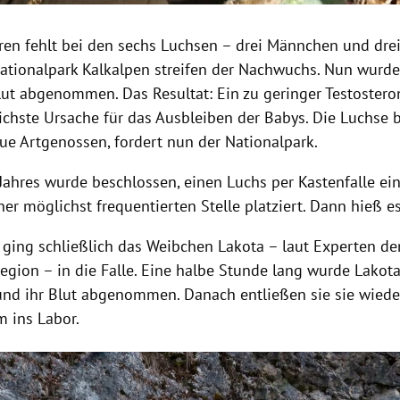
hren fehlt bei den sechs Luchsen – drei Männchen und dre
ationalpark Kalkalpen streifen der Nachwuchs. Nun wurd
ut abgenommen. Das Resultat: Ein zu geringer Testosteron
ichste Ursache für das Ausbleiben der Babys. Die Luchse 
ue Artgenossen, fordert nun der Nationalpark.
Jahres wurde beschlossen, einen Luchs per Kastenfalle ei
er möglichst frequentierten Stelle platziert. Dann hieß e
 ging schließlich das Weibchen Lakota – laut Experten de
Region – in die Falle. Eine halbe Stunde lang wurde Lakot
und ihr Blut abgenommen. Danach entließen sie sie wieder 
m ins Labor.
Hinweis öffnen/schließen