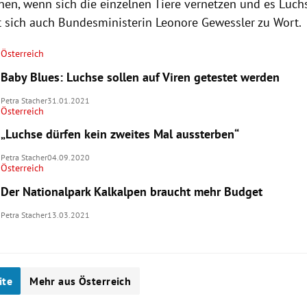
nen, wenn sich die einzelnen Tiere vernetzen und es Luc
et sich auch Bundesministerin Leonore Gewessler zu Wort.
Österreich
Baby Blues: Luchse sollen auf Viren getestet werden
Petra Stacher
31.01.2021
Österreich
„Luchse dürfen kein zweites Mal aussterben“
Petra Stacher
04.09.2020
Österreich
Der Nationalpark Kalkalpen braucht mehr Budget
Petra Stacher
13.03.2021
ite
Mehr aus Österreich