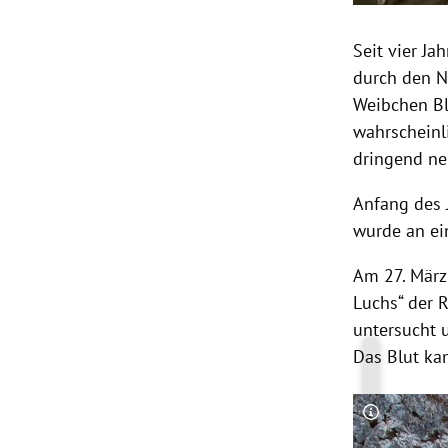
Seit vier Ja
durch den N
Weibchen Bl
wahrscheinl
dringend ne
Anfang des 
wurde an ein
Am 27. März
Luchs“ der 
untersucht 
Das Blut ka
Copyright-