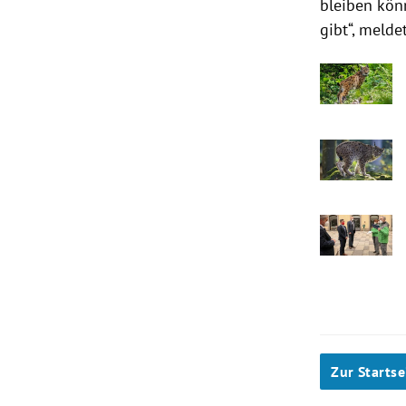
bleiben kön
gibt“, meld
Zur Startse