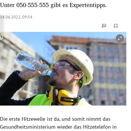
Unter 050-555-555 gibt es Expertentipps.
rreich Untermenü
18.06.2022, 09:54
rt Untermenü
schaft Untermenü
Copyright-Hinweis öffnen/schließen
s Untermenü
zeit Untermenü
undheit Untermenü
tur Untermenü
nung Untermenü
lität Untermenü
Die erste Hitzewelle ist da, und somit nimmt das
Gesundheitsministerium wieder das Hitzetelefon in