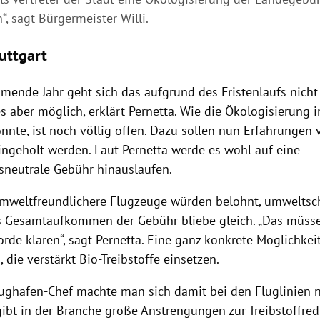
“, sagt Bürgermeister Willi.
tuttgart
mende Jahr geht sich das aufgrund des Fristenlaufs nicht
s aber möglich, erklärt
Pernetta
. Wie die
Ökologisierung
i
nnte, ist noch völlig offen. Dazu sollen nun Erfahrungen
ingeholt werden. Laut
Pernetta
werde es wohl auf eine
neutrale Gebühr hinauslaufen.
umweltfreundlichere Flugzeuge würden belohnt, umweltsc
as Gesamtaufkommen der Gebühr bliebe gleich. „Das müsse
örde klären“, sagt
Pernetta
. Eine ganz konkrete Möglichkeit
 die verstärkt Bio-Treibstoffe einsetzen.
ughafen-Chef machte man sich damit bei den Fluglinien 
gibt in der Branche große Anstrengungen zur Treibstoffred