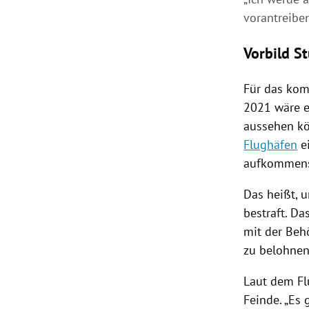
vorantreiben
Vorbild S
Für das kom
2021 wäre e
aussehen kö
Flughäfen
e
aufkommens
Das heißt, 
bestraft. D
mit der Beh
zu belohnen,
Laut dem Fl
Feinde. „Es 