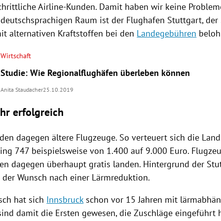
hrittliche Airline-Kunden. Damit haben wir keine Probleme“
m deutschsprachigen Raum ist der
Flughafen
Stuttgart
, der
it alternativen Kraftstoffen bei den
Landegebühren
beloh
Wirtschaft
Studie: Wie Regionalflughäfen überleben können
Anita Staudacher
25.10.2019
r erfolgreich
rden dagegen ältere Flugzeuge. So verteuert sich die Lan
ing 747
beispielsweise von 1.400 auf 9.000 Euro. Flugzeu
fen dagegen überhaupt gratis landen. Hintergrund der Stu
ls der Wunsch nach einer Lärmreduktion.
ch hat sich
Innsbruck
schon vor 15 Jahren mit lärmabhä
r sind damit die Ersten gewesen, die Zuschläge eingeführt