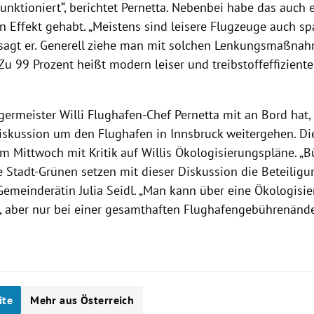
funktioniert“, berichtet
Pernetta
. Nebenbei habe das auch 
n Effekt gehabt. „Meistens sind leisere Flugzeuge auch s
 sagt er. Generell ziehe man mit solchen Lenkungsmaßn
„Zu 99 Prozent heißt modern leiser und treibstoffeffizienter
germeister
Willi
Flughafen-Chef
Pernetta
mit an Bord hat, 
Diskussion um den
Flughafen
in
Innsbruck
weitergehen.
Di
m Mittwoch mit Kritik auf Willis Ökologisierungspläne. „
 Stadt-Grünen setzen mit dieser Diskussion die Beteiligu
t Gemeinderätin
Julia Seidl
. „Man kann über eine
Ökologisi
 aber nur bei einer gesamthaften Flughafengebührenänder
ite
Mehr aus Österreich