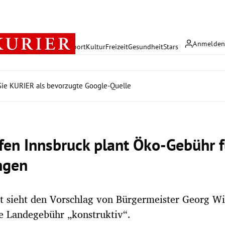
Anmelde
rreich
Politik
Wirtschaft
Sport
Kultur
Freizeit
Gesundheit
Stars
ie KURIER als bevorzugte Google-Quelle
fen Innsbruck plant Öko-Gebühr f
ngen
t sieht den Vorschlag von Bürgermeister Georg Wil
e Landegebühr „konstruktiv“.