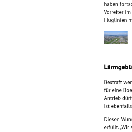
haben fortsc
Vorreiter i
Fluglinien m
Lärmgebüh
Bestraft we
für eine
Boe
Antrieb dür
ist ebenfal
Diesen Wuns
erfüllt. „Wi