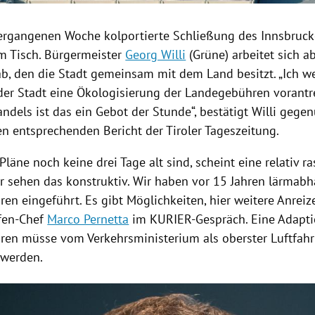
vergangenen Woche kolportierte Schließung des Innsbruc
m Tisch. Bürgermeister
Georg Willi
(
Grüne
) arbeitet sich 
b, den die Stadt gemeinsam mit dem Land besitzt. „Ich we
der Stadt eine
Ökologisierung
der
Landegebühren
vorantre
ndels ist das ein Gebot der Stunde“, bestätigt
Willi
gegen
n entsprechenden Bericht der
Tiroler Tageszeitung
.
läne noch keine drei Tage alt sind, scheint eine relativ 
ir sehen das konstruktiv. Wir haben vor 15 Jahren lärmab
ren
eingeführt. Es gibt Möglichkeiten, hier weitere Anreize
fen-Chef
Marco Pernetta
im KURIER-Gespräch. Eine Adapti
ren
müsse vom
Verkehrsministerium
als oberster Luftfah
 werden.
Hinweis öffnen/schließen