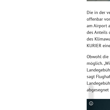
Die in der 
offenbar vo
am Airport a
des Anteils 
des Klimawa
KURIER eine
Obwohl die P
möglich. „W
Landegebüh
sagt Flugha
Landegebüh
abgesegnet
Copyright-