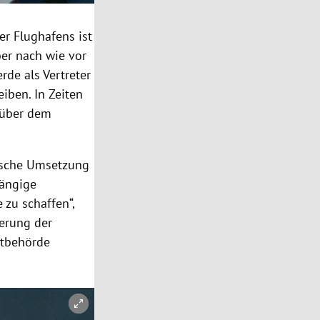
ker
Flughafens
ist
aber nach wie vor
rde als Vertreter
iben. In Zeiten
über dem
rasche Umsetzung
hängige
 zu schaffen“,
erung der
rtbehörde