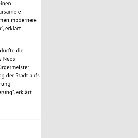
einen
parsamere
ahmen modernere
“, erklärt
dürfte die
e Neos
Bürgermeister
ng der Stadt aufs
erung
ung“, erklärt