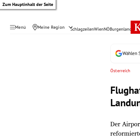
Zum Hauptinhalt der Seite
Menü
Meine Region
Schlagzeilen
Wien
NÖ
Burgenland
Öste
Wählen S
Österreich
Flugha
Landu
Der Airpor
tik Untermenü
reformiert
rreich Untermenü