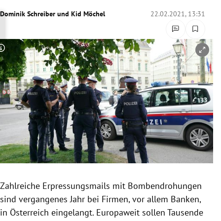
rreich Untermenü
Dominik Schreiber
und
Kid Möchel
22.02.2021, 13:31
rt Untermenü
Copyright-Hinweis öffnen/schließen
schaft Untermenü
s Untermenü
zeit Untermenü
undheit Untermenü
tur Untermenü
nung Untermenü
Zahlreiche Erpressungsmails mit Bombendrohungen
sind vergangenes Jahr bei Firmen, vor allem Banken,
lität Untermenü
in Österreich eingelangt. Europaweit sollen Tausende