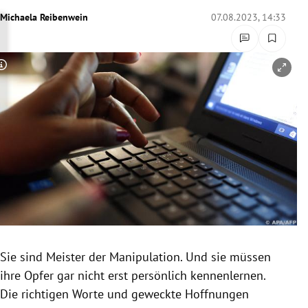
rreich Untermenü
Michaela Reibenwein
07.08.2023, 14:33
rt Untermenü
Copyright-Hinweis öffnen/schließen
schaft Untermenü
s Untermenü
zeit Untermenü
undheit Untermenü
tur Untermenü
nung Untermenü
Sie sind Meister der Manipulation. Und sie müssen
ihre Opfer gar nicht erst persönlich kennenlernen.
lität Untermenü
Die richtigen Worte und geweckte Hoffnungen