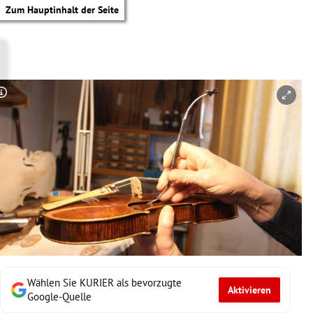
Zum Hauptinhalt der Seite
Copyright-Hinweis öffnen/schließen
Wählen Sie KURIER als bevorzugte
Aktivieren
tik Untermenü
Google-Quelle