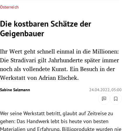
rreich Untermenü
Österreich
rt Untermenü
Die kostbaren Schätze der
Geigenbauer
schaft Untermenü
s Untermenü
Ihr Wert geht schnell einmal in die Millionen:
Die Stradivari gilt Jahrhunderte später immer
zeit Untermenü
noch als vollendete Kunst. Ein Besuch in der
Werkstatt von Adrian Elschek.
undheit Untermenü
Sabine Salzmann
24.04.2022, 05:00
tur Untermenü
nung Untermenü
Wer seine Werkstatt betritt, glaubt auf Zeitreise zu
lität Untermenü
gehen: Das Handwerk lebt bis heute von besten
Materialien und Erfahrung. Billigprodukte wurden nie