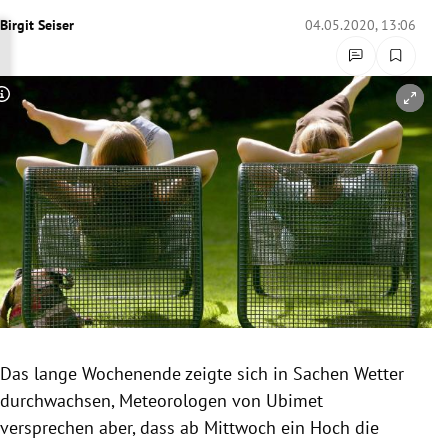
rreich Untermenü
Birgit Seiser
04.05.2020, 13:06
rt Untermenü
Copyright-Hinweis öffnen/schließen
schaft Untermenü
s Untermenü
zeit Untermenü
undheit Untermenü
tur Untermenü
nung Untermenü
Das lange Wochenende zeigte sich in Sachen Wetter
durchwachsen, Meteorologen von Ubimet
lität Untermenü
versprechen aber, dass ab Mittwoch ein Hoch die