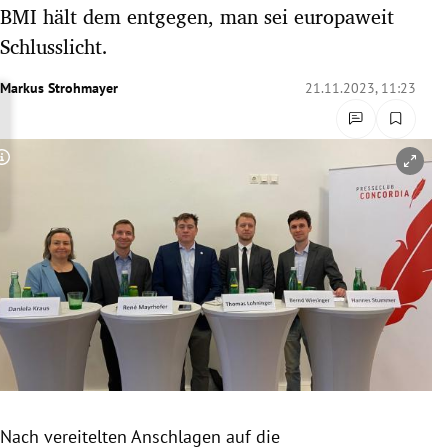
BMI hält dem entgegen, man sei europaweit
rreich Untermenü
Schlusslicht.
rt Untermenü
Markus Strohmayer
21.11.2023, 11:23
schaft Untermenü
s Untermenü
Copyright-Hinweis öffnen/schließen
zeit Untermenü
undheit Untermenü
tur Untermenü
nung Untermenü
lität Untermenü
Nach vereitelten Anschlagen auf die