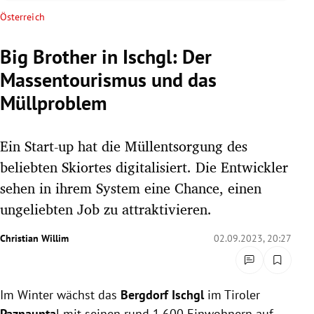
rreich Untermenü
Österreich
rt Untermenü
Big Brother in Ischgl: Der
Massentourismus und das
schaft Untermenü
Müllproblem
s Untermenü
Ein Start-up hat die Müllentsorgung des
zeit Untermenü
beliebten Skiortes digitalisiert. Die Entwickler
undheit Untermenü
sehen in ihrem System eine Chance, einen
ungeliebten Job zu attraktivieren.
tur Untermenü
Christian Willim
02.09.2023, 20:27
nung Untermenü
lität Untermenü
Im Winter wächst das
Bergdorf Ischgl
im Tiroler
Paznaunta
l mit seinen rund 1.600 Einwohnern auf