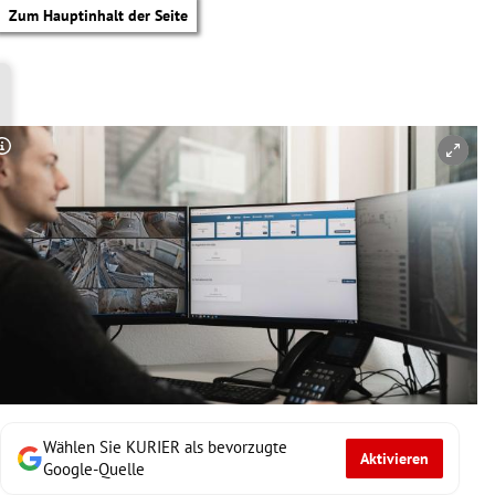
Zum Hauptinhalt der Seite
Copyright-Hinweis öffnen/schließen
Wählen Sie KURIER als bevorzugte
Aktivieren
tik Untermenü
Google-Quelle