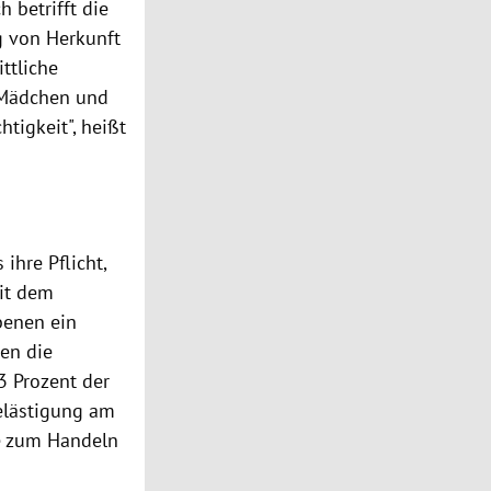
 betrifft die
ig von Herkunft
ttliche
 Mädchen und
tigkeit", heißt
ihre Pflicht,
it dem
benen ein
gen die
3 Prozent der
elästigung am
ie zum Handeln