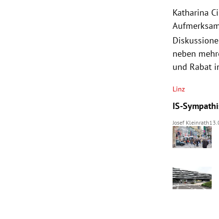
Katharina Ci
Aufmerksamk
Diskussione
neben mehrer
und Rabat in
Linz
IS-Sympathis
Josef Kleinrath
13.