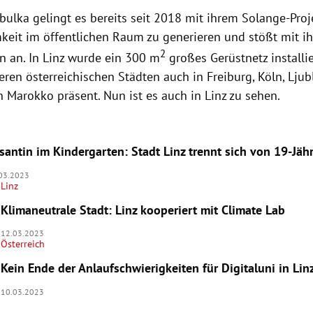
bulka gelingt es bereits seit 2018 mit ihrem Solange-Proj
eit im öffentlichen Raum zu generieren und stößt mit ih
2
n an. In Linz wurde ein 300 m
großes Gerüstnetz installie
en österreichischen Städten auch in Freiburg, Köln, Ljubl
 Marokko präsent. Nun ist es auch in Linz zu sehen.
antin im Kindergarten: Stadt Linz trennt sich von 19-Jähr
03.2023
Linz
Klimaneutrale Stadt: Linz kooperiert mit Climate Lab
12.03.2023
Österreich
Kein Ende der Anlaufschwierigkeiten für Digitaluni in Lin
10.03.2023