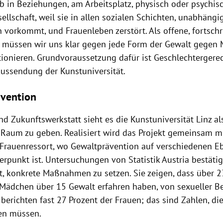
 in Beziehungen, am Arbeitsplatz, physisch oder psychisch
llschaft, weil sie in allen sozialen Schichten, unabhäng
 vorkommt, und Frauenleben zerstört. Als offene, fortschri
t müssen wir uns klar gegen jede Form der Gewalt gegen
ionieren. Grundvoraussetzung dafür ist Geschlechtergerech
Aussendung der Kunstuniversität.
vention
nd Zukunftswerkstatt sieht es die Kunstuniversität Linz als 
aum zu geben. Realisiert wird das Projekt gemeinsam m
 Frauenressort, wo Gewaltprävention auf verschiedenen E
rpunkt ist. Untersuchungen von Statistik Austria bestäti
it, konkrete Maßnahmen zu setzen. Sie zeigen, dass über 2
Mädchen über 15 Gewalt erfahren haben, von sexueller B
 berichten fast 27 Prozent der Frauen; das sind Zahlen, d
ten müssen.