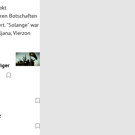
ekt
ren Botschaften
rt. "Solange" war
jana, Vierzon
iger
z