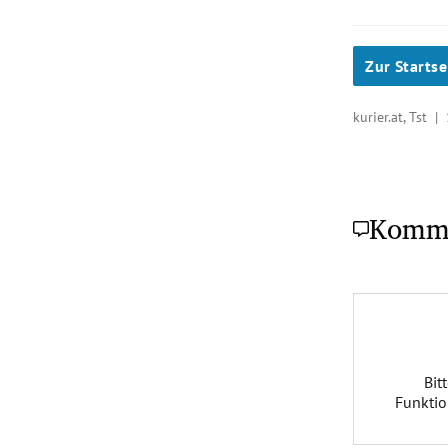
Zur Startse
kurier.at, Tst |
Komm