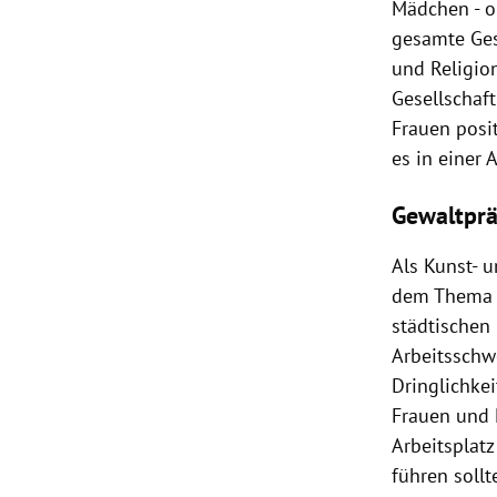
Mädchen - ob
gesamte Gese
und Religion
Gesellschaf
Frauen posit
es in einer 
Gewaltprä
Als Kunst- u
dem Thema R
städtischen
Arbeitsschwe
Dringlichke
Frauen und 
Arbeitsplatz
führen soll