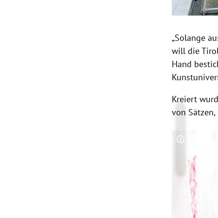
„
Solange
aus
will die Tir
Hand bestic
Kunstuniver
Kreiert wur
von Sätzen,
Copyright-