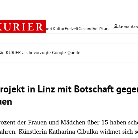
Anmelde
rreich
Politik
Wirtschaft
Sport
Kultur
Freizeit
Gesundheit
Stars
ie KURIER als bevorzugte Google-Quelle
rojekt in Linz mit Botschaft geg
uen
rozent der Frauen und Mädchen über 15 haben sch
ahren. Künstlerin Katharina Cibulka widmet sich s