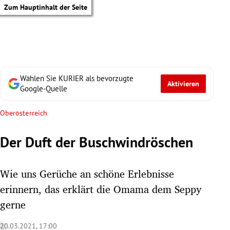
Zum Hauptinhalt der Seite
Wählen Sie KURIER als bevorzugte
Aktivieren
Google-Quelle
Oberösterreich
Der Duft der Buschwindröschen
Wie uns Gerüche an schöne Erlebnisse
erinnern, das erklärt die Omama dem Seppy
gerne
tik Untermenü
20.03.2021, 17:00