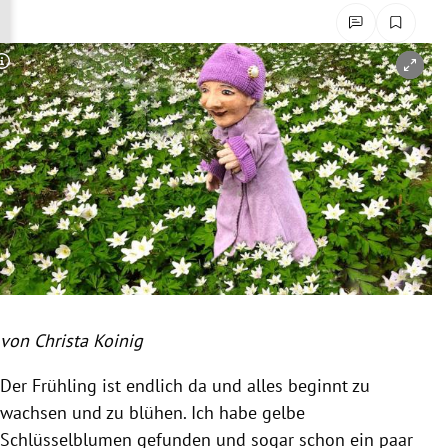
rreich Untermenü
rt Untermenü
Copyright-Hinweis öffnen/schließen
schaft Untermenü
s Untermenü
zeit Untermenü
undheit Untermenü
tur Untermenü
von Christa Koinig
nung Untermenü
Der Frühling ist endlich da und alles beginnt zu
lität Untermenü
wachsen und zu blühen. Ich habe gelbe
Schlüsselblumen gefunden und sogar schon ein paar