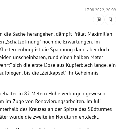
17.08.2022, 20:09
an die Sache herangehen, dämpft Prälat Maximilian
en „Schatzöffnung“ noch die Erwartungen. Im
t Klosterneuburg ist die Spannung dann aber doch
beiden unscheinbaren, rund einen halben Meter
hrt“ sich die erste Dose aus Kupferblech lange, ein
aufbiegen, bis die „Zeitkapsel“ ihr Geheimnis
behälter in 82 Metern Höhe verborgen gewesen.
em im Zuge von Renovierungsarbeiten. Im Juli
unterhalb des Kreuzes an der Spitze des Südturmes
später wurde die zweite im Nordturm entdeckt.