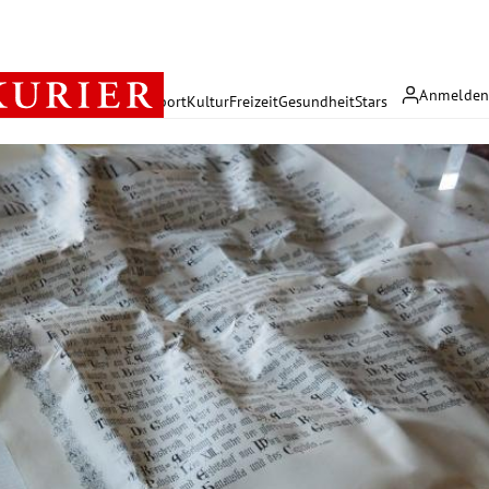
Anmelde
rreich
Politik
Wirtschaft
Sport
Kultur
Freizeit
Gesundheit
Stars