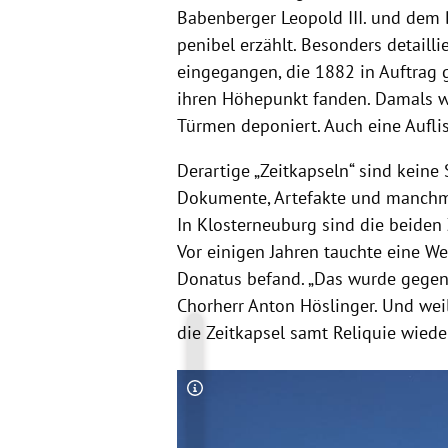
Babenberger Leopold III. und dem B
penibel erzählt. Besonders detaill
eingegangen, die 1882 in Auftrag
ihren Höhepunkt fanden. Damals wu
Türmen deponiert. Auch eine Auflis
Derartige „Zeitkapseln“ sind keine 
Dokumente, Artefakte und manchmal
In Klosterneuburg sind die beiden 
Vor einigen Jahren tauchte eine Wei
Donatus befand. „Das wurde gegen 
Chorherr Anton Höslinger. Und weil
die Zeitkapsel samt Reliquie wieder
Copyright-Hinweis öffnen/schließen