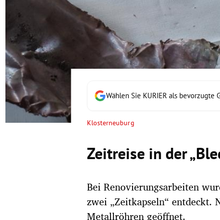
rt Untermenü
schaft Untermenü
s Untermenü
zeit Untermenü
Wählen Sie KURIER als bevorzugte 
undheit Untermenü
Klosterneuburg
tur Untermenü
Zeitreise in der „Bl
nung Untermenü
Bei Renovierungsarbeiten wur
lität Untermenü
zwei „Zeitkapseln“ entdeckt.
Metallröhren geöffnet.